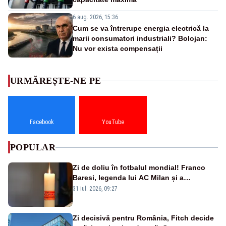
6 aug. 2026, 15:36
Cum se va întrerupe energia electrică la
marii consumatori industriali? Bolojan:
Nu vor exista compensații
URMĂREȘTE-NE PE
Facebook
YouTube
POPULAR
Zi de doliu în fotbalul mondial! Franco
Baresi, legenda lui AC Milan și a
naționalei Italiei, a murit
31 iul. 2026, 09:27
Zi decisivă pentru România, Fitch decide