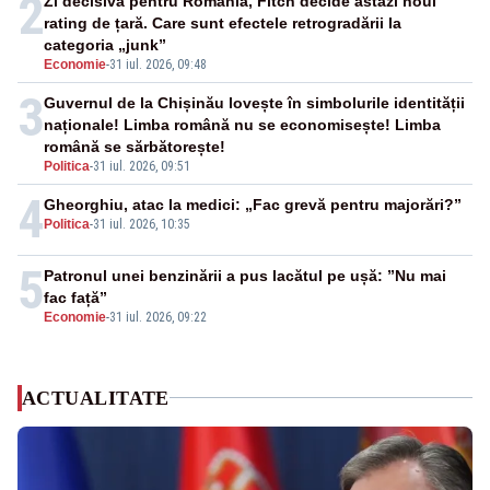
2
Zi decisivă pentru România, Fitch decide astăzi noul
rating de țară. Care sunt efectele retrogradării la
categoria „junk”
Economie
-
31 iul. 2026, 09:48
3
Guvernul de la Chișinău lovește în simbolurile identității
naționale! Limba română nu se economisește! Limba
română se sărbătorește!
Politica
-
31 iul. 2026, 09:51
4
Gheorghiu, atac la medici: „Fac grevă pentru majorări?”
Politica
-
31 iul. 2026, 10:35
5
Patronul unei benzinării a pus lacătul pe ușă: ”Nu mai
fac față”
Economie
-
31 iul. 2026, 09:22
ACTUALITATE