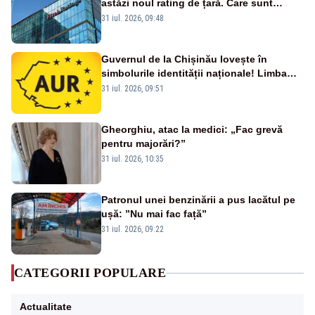
astăzi noul rating de țară. Care sunt
efectele retrogradării la categoria „junk”
31 iul. 2026, 09:48
Guvernul de la Chișinău lovește în
simbolurile identității naționale! Limba
română nu se economisește! Limba
31 iul. 2026, 09:51
română se sărbătorește!
Gheorghiu, atac la medici: „Fac grevă
pentru majorări?”
31 iul. 2026, 10:35
Patronul unei benzinării a pus lacătul pe
ușă: ”Nu mai fac față”
31 iul. 2026, 09:22
CATEGORII POPULARE
Actualitate