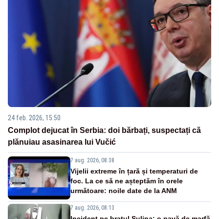
24 feb. 2026, 15:50
Complot dejucat în Serbia: doi bărbați, suspectați că
plănuiau asasinarea lui Vučić
7 aug. 2026, 08:38
Vijelii extreme în țară și temperaturi de
foc. La ce să ne așteptăm în orele
următoare: noile date de la ANM
7 aug. 2026, 08:13
Incident pe brațul Sulina: o navă de marfă