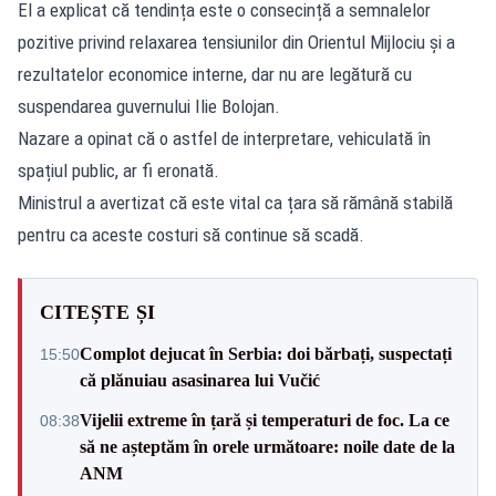
El a explicat că tendința este o consecință a semnalelor
pozitive privind relaxarea tensiunilor din Orientul Mijlociu și a
rezultatelor economice interne, dar nu are legătură cu
suspendarea guvernului Ilie Bolojan.
Nazare a opinat că o astfel de interpretare, vehiculată în
spațiul public, ar fi eronată.
Ministrul a avertizat că este vital ca țara să rămână stabilă
pentru ca aceste costuri să continue să scadă.
CITEȘTE ȘI
Complot dejucat în Serbia: doi bărbați, suspectați
15:50
că plănuiau asasinarea lui Vučić
Vijelii extreme în țară și temperaturi de foc. La ce
08:38
să ne așteptăm în orele următoare: noile date de la
ANM