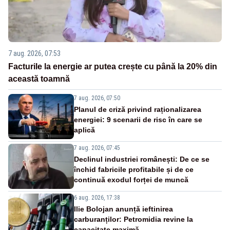
7 aug. 2026, 07:53
Facturile la energie ar putea crește cu până la 20% din
această toamnă
7 aug. 2026, 07:50
Planul de criză privind raționalizarea
energiei: 9 scenarii de risc în care se
aplică
7 aug. 2026, 07:45
Declinul industriei românești: De ce se
închid fabricile profitabile și de ce
continuă exodul forței de muncă
6 aug. 2026, 17:38
Ilie Bolojan anunță ieftinirea
carburanților: Petromidia revine la
capacitate maximă