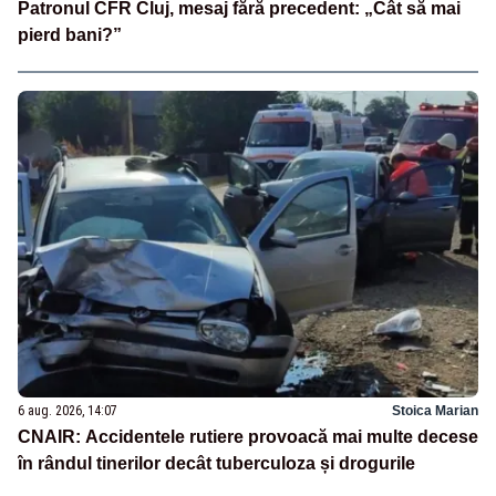
Patronul CFR Cluj, mesaj fără precedent: „Cât să mai
pierd bani?”
6 aug. 2026, 14:07
Stoica Marian
CNAIR: Accidentele rutiere provoacă mai multe decese
în rândul tinerilor decât tuberculoza și drogurile