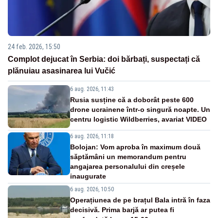
24 feb. 2026, 15:50
Complot dejucat în Serbia: doi bărbați, suspectați că
plănuiau asasinarea lui Vučić
6 aug. 2026, 11:43
Rusia susține că a doborât peste 600
drone ucrainene într-o singură noapte. Un
centru logistic Wildberries, avariat VIDEO
6 aug. 2026, 11:18
Bolojan: Vom aproba în maximum două
săptămâni un memorandum pentru
angajarea personalului din creșele
inaugurate
6 aug. 2026, 10:50
Operațiunea de pe brațul Bala intră în faza
decisivă. Prima barjă ar putea fi