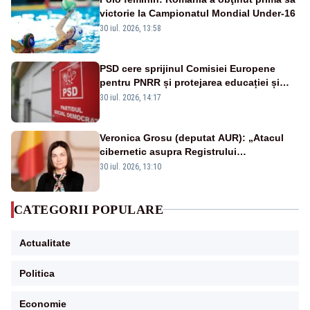
victorie la Campionatul Mondial Under-16
30 iul. 2026, 13:58
PSD cere sprijinul Comisiei Europene
pentru PNRR și protejarea educației și
sănătății
30 iul. 2026, 14:17
Veronica Grosu (deputat AUR): „Atacul
cibernetic asupra Registrului
Proprietăților transmite un semnal de
30 iul. 2026, 13:10
neîncredere investitorilor”
CATEGORII POPULARE
Actualitate
Politica
Economie