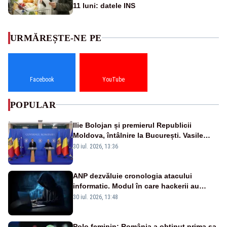
11 luni: datele INS
URMĂREȘTE-NE PE
Facebook
YouTube
POPULAR
Ilie Bolojan și premierul Republicii
Moldova, întâlnire la București. Vasile
Tofan, primit cu onoruri militare
30 iul. 2026, 13:36
ANP dezvăluie cronologia atacului
informatic. Modul în care hackerii au
pătruns în rețea rămâne necunoscut
30 iul. 2026, 13:48
Polo feminin: România a obţinut prima sa