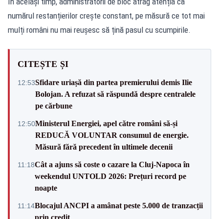
În același timp, administratorii de bloc atrag atenția că
numărul restanțierilor crește constant, pe măsură ce tot mai
mulți români nu mai reușesc să țină pasul cu scumpirile.
CITEȘTE ȘI
Sfidare uriașă din partea premierului demis Ilie
12:53
Bolojan. A refuzat să răspundă despre centralele
pe cărbune
Ministerul Energiei, apel către români să-și
12:50
REDUCĂ VOLUNTAR consumul de energie.
Măsură fără precedent în ultimele decenii
Cât a ajuns să coste o cazare la Cluj-Napoca în
11:18
weekendul UNTOLD 2026: Prețuri record pe
noapte
Blocajul ANCPI a amânat peste 5.000 de tranzacții
11:14
prin credit