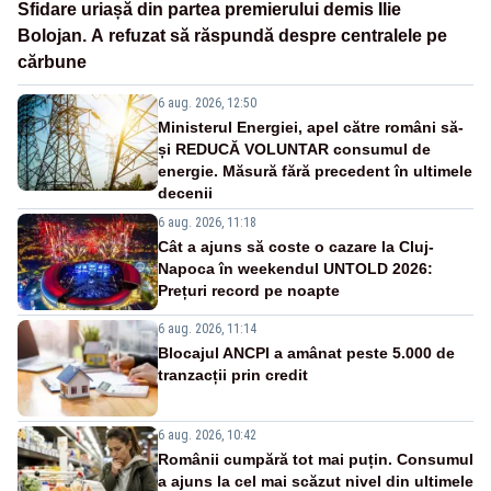
Sfidare uriașă din partea premierului demis Ilie
Bolojan. A refuzat să răspundă despre centralele pe
cărbune
6 aug. 2026, 12:50
Ministerul Energiei, apel către români să-
și REDUCĂ VOLUNTAR consumul de
energie. Măsură fără precedent în ultimele
decenii
6 aug. 2026, 11:18
Cât a ajuns să coste o cazare la Cluj-
Napoca în weekendul UNTOLD 2026:
Prețuri record pe noapte
6 aug. 2026, 11:14
Blocajul ANCPI a amânat peste 5.000 de
tranzacții prin credit
6 aug. 2026, 10:42
Românii cumpără tot mai puțin. Consumul
a ajuns la cel mai scăzut nivel din ultimele