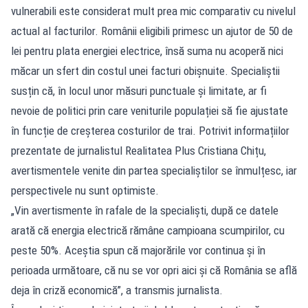
vulnerabili este considerat mult prea mic comparativ cu nivelul
actual al facturilor. Românii eligibili primesc un ajutor de 50 de
lei pentru plata energiei electrice, însă suma nu acoperă nici
măcar un sfert din costul unei facturi obișnuite. Specialiștii
susțin că, în locul unor măsuri punctuale și limitate, ar fi
nevoie de politici prin care veniturile populației să fie ajustate
în funcție de creșterea costurilor de trai. Potrivit informațiilor
prezentate de jurnalistul Realitatea Plus Cristiana Chițu,
avertismentele venite din partea specialiștilor se înmulțesc, iar
perspectivele nu sunt optimiste.
„Vin avertismente în rafale de la specialiști, după ce datele
arată că energia electrică rămâne campioana scumpirilor, cu
peste 50%. Aceștia spun că majorările vor continua și în
perioada următoare, că nu se vor opri aici și că România se află
deja în criză economică”, a transmis jurnalista.