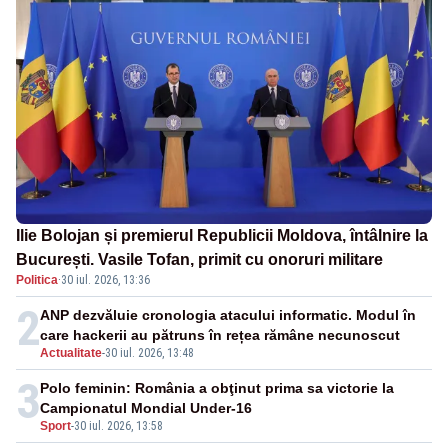
Ilie Bolojan și premierul Republicii Moldova, întâlnire la
București. Vasile Tofan, primit cu onoruri militare
Politica
·
30 iul. 2026, 13:36
2
ANP dezvăluie cronologia atacului informatic. Modul în
care hackerii au pătruns în rețea rămâne necunoscut
Actualitate
-
30 iul. 2026, 13:48
3
Polo feminin: România a obţinut prima sa victorie la
Campionatul Mondial Under-16
Sport
-
30 iul. 2026, 13:58