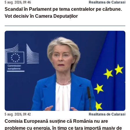
5 aug. 2026, 09:46
Realitatea de Calarasi
Scandal în Parlament pe tema centralelor pe cărbune.
Vot decisiv în Camera Deputaților
5 aug. 2026, 09:42
Realitatea de Calarasi
Comisia Europeană susține că România nu are
probleme cu energia, în timp ce țara importă masiv de