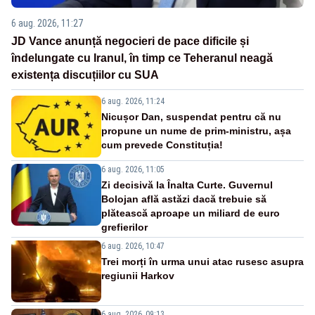
6 aug. 2026, 11:27
JD Vance anunță negocieri de pace dificile și
îndelungate cu Iranul, în timp ce Teheranul neagă
existența discuțiilor cu SUA
6 aug. 2026, 11:24
Nicușor Dan, suspendat pentru că nu
propune un nume de prim-ministru, așa
cum prevede Constituția!
6 aug. 2026, 11:05
Zi decisivă la Înalta Curte. Guvernul
Bolojan află astăzi dacă trebuie să
plătească aproape un miliard de euro
grefierilor
6 aug. 2026, 10:47
Trei morți în urma unui atac rusesc asupra
regiunii Harkov
6 aug. 2026, 09:13