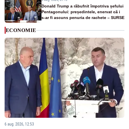
Donald Trump a răbufnit împotriva șefului
Pentagonului: președintele, enervat că i
s-ar fi ascuns penuria de rachete – SURSE
ECONOMIE
6 aug. 2026, 12:53