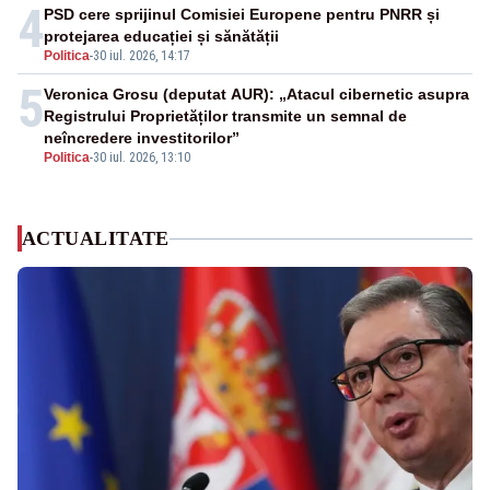
4
PSD cere sprijinul Comisiei Europene pentru PNRR și
protejarea educației și sănătății
Politica
-
30 iul. 2026, 14:17
5
Veronica Grosu (deputat AUR): „Atacul cibernetic asupra
Registrului Proprietăților transmite un semnal de
neîncredere investitorilor”
Politica
-
30 iul. 2026, 13:10
ACTUALITATE