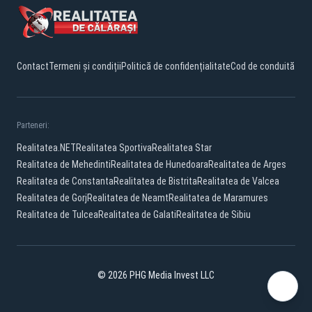
Contact
Termeni și condiții
Politică de confidențialitate
Cod de conduită
Parteneri:
Realitatea.NET
Realitatea Sportiva
Realitatea Star
Realitatea de Mehedinti
Realitatea de Hunedoara
Realitatea de Arges
Realitatea de Constanta
Realitatea de Bistrita
Realitatea de Valcea
Realitatea de Gorj
Realitatea de Neamt
Realitatea de Maramures
Realitatea de Tulcea
Realitatea de Galati
Realitatea de Sibiu
© 2026 PHG Media Invest LLC
Facebook
YouTube