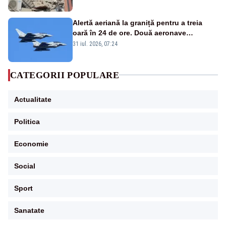
Alertă aeriană la graniță pentru a treia
oară în 24 de ore. Două aeronave
Eurofighter britanice au fost ridicate de la
31 iul. 2026, 07:24
sol
CATEGORII POPULARE
Actualitate
Politica
Economie
Social
Sport
Sanatate