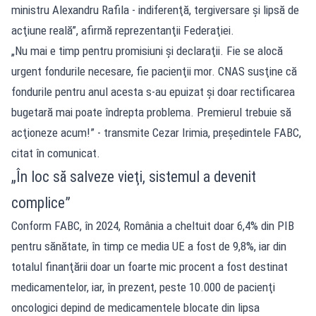
ministru Alexandru Rafila - indiferenţă, tergiversare şi lipsă de
acţiune reală”, afirmă reprezentanţii Federaţiei.
„Nu mai e timp pentru promisiuni şi declaraţii. Fie se alocă
urgent fondurile necesare, fie pacienţii mor. CNAS susţine că
fondurile pentru anul acesta s-au epuizat şi doar rectificarea
bugetară mai poate îndrepta problema. Premierul trebuie să
acţioneze acum!” - transmite Cezar Irimia, preşedintele FABC,
citat în comunicat.
„În loc să salveze vieţi, sistemul a devenit
complice”
Conform FABC, în 2024, România a cheltuit doar 6,4% din PIB
pentru sănătate, în timp ce media UE a fost de 9,8%, iar din
totalul finanţării doar un foarte mic procent a fost destinat
medicamentelor, iar, în prezent, peste 10.000 de pacienţi
oncologici depind de medicamentele blocate din lipsa