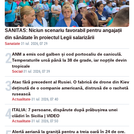
SANITAS: Niciun scenariu favorabil pentru angajații
din sănătate în proiectul Legii salarizării
Sanatate
·
31 iul. 2026, 07:29
2
ANM a emis cod galben și cod portocaliu de caniculă.
Temperaturile urcă până la 38 de grade, iar nopțile devin
tropicale
Social
-
31 iul. 2026, 07:39
3
Atac fără precedent al Rusiei. O fabrică de drone din Kiev
deținută de o companie americană, distrusă de o rachetă
rusească
Actualitate
-
31 iul. 2026, 07:40
4
ITALIA: 7 persoane, dispărute după prăbușirea unei
clădiri în Sicilia | VIDEO
Actualitate
-
31 iul. 2026, 07:50
Alertă aeriană la graniță pentru a treia oară în 24 de ore.