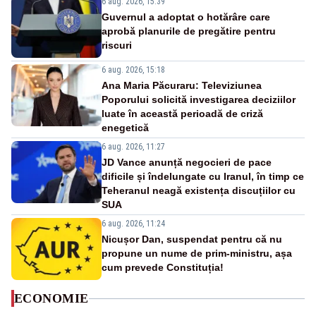
6 aug. 2026, 15:39
Guvernul a adoptat o hotărâre care
aprobă planurile de pregătire pentru
riscuri
6 aug. 2026, 15:18
Ana Maria Păcuraru: Televiziunea
Poporului solicită investigarea deciziilor
luate în această perioadă de criză
enegetică
6 aug. 2026, 11:27
JD Vance anunță negocieri de pace
dificile și îndelungate cu Iranul, în timp ce
Teheranul neagă existența discuțiilor cu
SUA
6 aug. 2026, 11:24
Nicușor Dan, suspendat pentru că nu
propune un nume de prim-ministru, așa
cum prevede Constituția!
ECONOMIE