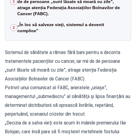
de de persoane „sunt lăsate să moară cu zile”,
1
atrage atenția Federația Asociațiilor Bolnavilor de
Cancer (FABC).
„În loc să salveze vieţi, sistemul a devenit
2
complice”
Sistemul de sănătate a rămas fără bani pentru a deconta
tratamentele pacienților cu cancer, iar mii de de persoane
„sunt lăsate să moară cu zile”, atrage atenția Federația
Asociațiilor Bolnavilor de Cancer (FABC).
Potrivit unui comunicat al FABC, arieratele „uriaşe”,
managementul „submediocru” al sănătăţii şi lipsa finanţării au
determinat distribuitorii să oprească livrările, repetând,
perpetuând, scenariul crizelor din trecut.
„Decizia de a salva vieţi este acum în mâinile premierului Ilie
Bolojan, care însă pare să fi moştenit metehnele fostului