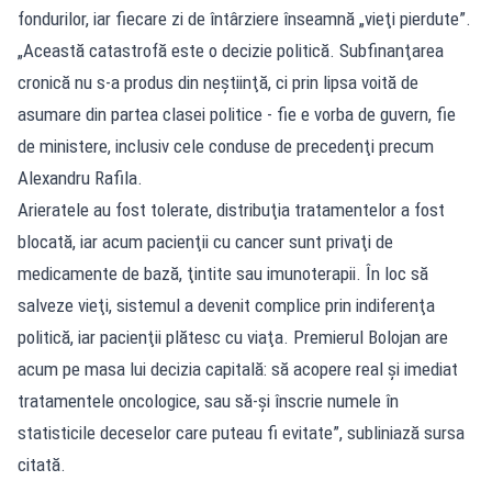
fondurilor, iar fiecare zi de întârziere înseamnă „vieţi pierdute”.
„Această catastrofă este o decizie politică. Subfinanţarea
cronică nu s-a produs din neştiinţă, ci prin lipsa voită de
asumare din partea clasei politice - fie e vorba de guvern, fie
de ministere, inclusiv cele conduse de precedenţi precum
Alexandru Rafila.
Arieratele au fost tolerate, distribuţia tratamentelor a fost
blocată, iar acum pacienţii cu cancer sunt privaţi de
medicamente de bază, ţintite sau imunoterapii. În loc să
salveze vieţi, sistemul a devenit complice prin indiferenţa
politică, iar pacienţii plătesc cu viaţa. Premierul Bolojan are
acum pe masa lui decizia capitală: să acopere real şi imediat
tratamentele oncologice, sau să-şi înscrie numele în
statisticile deceselor care puteau fi evitate”, subliniază sursa
citată.