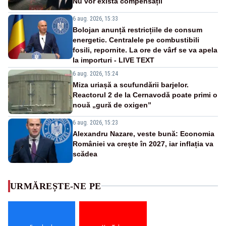
Nu vor exista compensații
6 aug. 2026, 15:33
Bolojan anunță restricțiile de consum
energetic. Centralele pe combustibili
fosili, repornite. La ore de vârf se va apela
la importuri - LIVE TEXT
6 aug. 2026, 15:24
Miza uriașă a scufundării barjelor.
Reactorul 2 de la Cernavodă poate primi o
nouă „gură de oxigen”
6 aug. 2026, 15:23
Alexandru Nazare, veste bună: Economia
României va crește în 2027, iar inflația va
scădea
URMĂREȘTE-NE PE