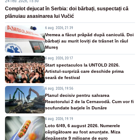
24 feb. 2026, 15:50
Complot dejucat în Serbia: doi bărbați, suspectați că
plănuiau asasinarea lui Vučić
6 aug. 2026, 21:39
Vremea a făcut prăpăd după caniculă. Doi
bărbați au murit loviți de trăsnet în râul
Mureș
6 aug. 2026, 20:17
Start spectaculos la UNTOLD 2026.
Artistul-surpriză care deschide prima
seară de festival
6 aug. 2026, 19:56
Planul decisiv pentru salvarea
Reactorului 2 de la Cernavodă. Cum vor fi
scufundate barjele în Dunăre
6 aug. 2026, 19:19
Loto 6/49, 6 august 2026. Numerele
câștigătoare au fost anunțate. Miza
depășește 9 milioane de euro