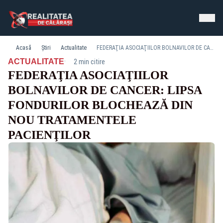
Acasă
Știri
Actualitate
FEDERAŢIA ASOCIAŢIILOR BOLNAVILOR DE CANCER: LIPSA FONDURILOR BLOCHEAZĂ DIN NOU TRATAMENTELE PACIENŢILOR
·
ACTUALITATE
2 min citire
FEDERAŢIA ASOCIAŢIILOR
BOLNAVILOR DE CANCER: LIPSA
FONDURILOR BLOCHEAZĂ DIN
NOU TRATAMENTELE
PACIENŢILOR