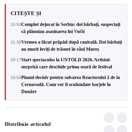
CITEȘTE ȘI
Complot dejucat în Serbia: doi bărbați, suspectați
15:50
că plănuiau asasinarea lui Vučić
Vremea a făcut prăpăd după caniculă. Doi bărbați
21:39
au murit loviți de trăsnet în râul Mureș
Start spectaculos la UNTOLD 2026. Artistul-
20:17
surpriză care deschide prima seară de festival
Planul decisiv pentru salvarea Reactorului 2 de la
19:56
Cernavodă. Cum vor fi scufundate barjele în
Dunăre
Distribuie articolul