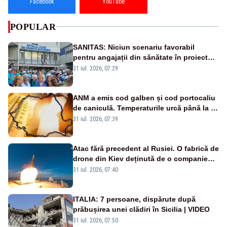
Facebook
YouTube
POPULAR
SANITAS: Niciun scenariu favorabil
pentru angajații din sănătate în proiectul
Legii salarizării
31 iul. 2026, 07:29
ANM a emis cod galben și cod portocaliu
de caniculă. Temperaturile urcă până la 38
de grade, iar nopțile devin tropicale
31 iul. 2026, 07:39
Atac fără precedent al Rusiei. O fabrică de
drone din Kiev deținută de o companie
americană, distrusă de o rachetă
31 iul. 2026, 07:40
rusească
ITALIA: 7 persoane, dispărute după
prăbușirea unei clădiri în Sicilia | VIDEO
31 iul. 2026, 07:50