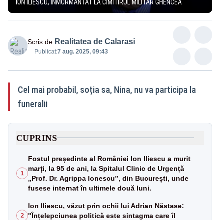
ION ILIESCU, ÎNMORMÂNTAT LA CIMITIRUL MILITAR GHENCEA
Realitatea de Calarasi
Scris de
Publicat:
7 aug. 2025, 09:43
Cel mai probabil, soția sa, Nina, nu va participa la
funeralii
CUPRINS
Fostul președinte al României Ion Iliescu a murit
marți, la 95 de ani, la Spitalul Clinic de Urgență
1
„Prof. Dr. Agrippa Ionescu”, din București, unde
fusese internat în ultimele două luni.
Ion Iliescu, văzut prin ochii lui Adrian Năstase:
"Înțelepciunea politică este sintagma care îl
2