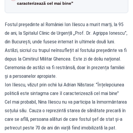
caracterizează cel mai bine"
Fostul președinte al României Ion Iliescu a murit marți, la 95
de ani, la Spitalul Clinic de Urgență „Prof. Dr. Agrippa Ionescu”,
din București, unde fusese internat în ultimele două luni.
Astăzi, sicriul cu trupul neînsuflețit al fostului președinte va fi
depus la Cimitirul Militar Ghencea. Este zi de doliu național.
Ceremonia de astăzi va fi restrânsă, doar în prezența familiei
și a persoanelor apropiate.
Ion Iliescu, văzut prin ochii lui Adrian Năstase: "Înțelepciunea
politică este sintagma care îl caracterizează cel mai bine"
Cel mai probabil, Nina Iliescu nu va participa la înmormântarea
soțului său. Cauza o reprezintă starea de sănătate precară în
care se află, persoana alături de care fostul șef de stat și-a
petrecut peste 70 de ani din viață fiind imobilizată la pat.