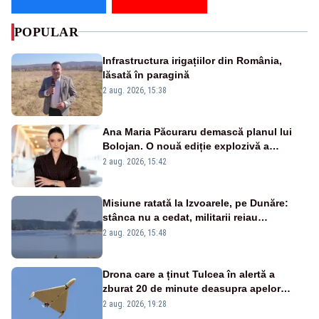
POPULAR
Infrastructura irigațiilor din România,
lăsată în paragină
2 aug. 2026, 15:38
Ana Maria Păcuraru demască planul lui
Bolojan. O nouă ediție explozivă a
emisiunii „Miza Zilei” la Realitatea PLUS
2 aug. 2026, 15:42
Misiune ratată la Izvoarele, pe Dunăre:
stânca nu a cedat, militarii reiau
detonările luni – VIDEO
2 aug. 2026, 15:48
Drona care a ținut Tulcea în alertă a
zburat 20 de minute deasupra apelor
României. Au fost ridicate două F-16
2 aug. 2026, 19:28