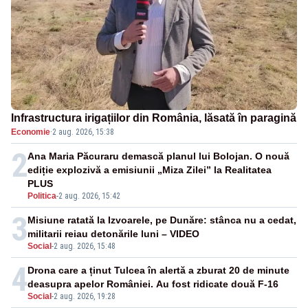
Infrastructura irigațiilor din România, lăsată în paragină
Economie
·
2 aug. 2026, 15:38
2
Ana Maria Păcuraru demască planul lui Bolojan. O nouă
ediție explozivă a emisiunii „Miza Zilei” la Realitatea
PLUS
Politica
-
2 aug. 2026, 15:42
3
Misiune ratată la Izvoarele, pe Dunăre: stânca nu a cedat,
militarii reiau detonările luni – VIDEO
Social
-
2 aug. 2026, 15:48
4
Drona care a ținut Tulcea în alertă a zburat 20 de minute
deasupra apelor României. Au fost ridicate două F-16
Social
-
2 aug. 2026, 19:28