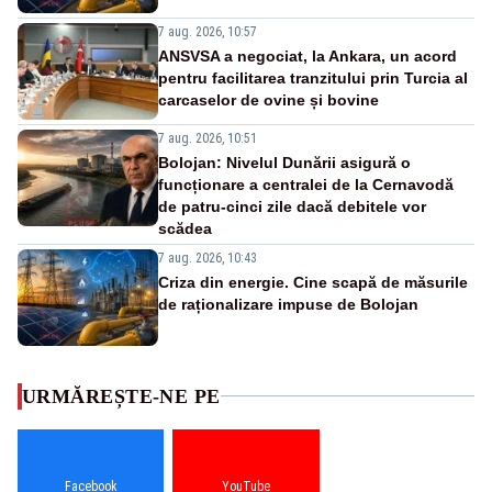
7 aug. 2026, 10:57
ANSVSA a negociat, la Ankara, un acord
pentru facilitarea tranzitului prin Turcia al
carcaselor de ovine și bovine
7 aug. 2026, 10:51
Bolojan: Nivelul Dunării asigură o
funcționare a centralei de la Cernavodă
de patru-cinci zile dacă debitele vor
scădea
7 aug. 2026, 10:43
Criza din energie. Cine scapă de măsurile
de raționalizare impuse de Bolojan
URMĂREȘTE-NE PE
Facebook
YouTube