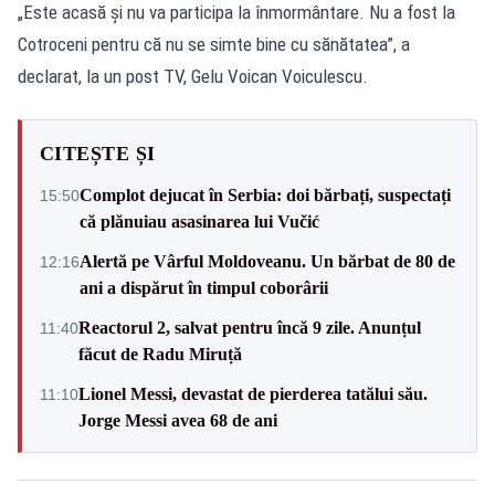
„Este acasă și nu va participa la înmormântare. Nu a fost la
Cotroceni pentru că nu se simte bine cu sănătatea”, a
declarat, la un post TV, Gelu Voican Voiculescu.
CITEȘTE ȘI
Complot dejucat în Serbia: doi bărbați, suspectați
15:50
că plănuiau asasinarea lui Vučić
Alertă pe Vârful Moldoveanu. Un bărbat de 80 de
12:16
ani a dispărut în timpul coborârii
Reactorul 2, salvat pentru încă 9 zile. Anunțul
11:40
făcut de Radu Miruță
Lionel Messi, devastat de pierderea tatălui său.
11:10
Jorge Messi avea 68 de ani