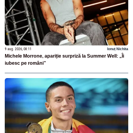
9 aug. 2026, 08:11
Ionuț Nichita
Michele Morrone, apariție surpriză la Summer Well: „Îi
iubesc pe români”