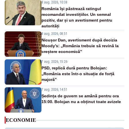
8 aug. 2026, 10:38
România își păstrează ratingul
recomandat investițiilor. Un semnal
pozitiv, dar și un avertisment pentru
autorități
8 aug. 2026, 08:51
Nicușor Dan, avertisment după decizia
Moody’s: „România trebuie să revină la
creștere economică”
7 aug. 2026, 15:26
PSD, replică dură pentru Bolojan:
„România este într-o situație de forță
majoră”
7 aug. 2026, 14:51
Ședința de guvern se amână pentru ora
15:00. Bolojan nu a obținut toate avizele
ECONOMIE