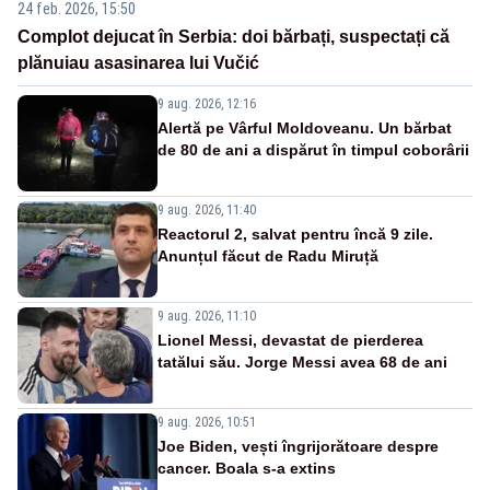
24 feb. 2026, 15:50
Complot dejucat în Serbia: doi bărbați, suspectați că
plănuiau asasinarea lui Vučić
9 aug. 2026, 12:16
Alertă pe Vârful Moldoveanu. Un bărbat
de 80 de ani a dispărut în timpul coborârii
9 aug. 2026, 11:40
Reactorul 2, salvat pentru încă 9 zile.
Anunțul făcut de Radu Miruță
9 aug. 2026, 11:10
Lionel Messi, devastat de pierderea
tatălui său. Jorge Messi avea 68 de ani
9 aug. 2026, 10:51
Joe Biden, vești îngrijorătoare despre
cancer. Boala s-a extins