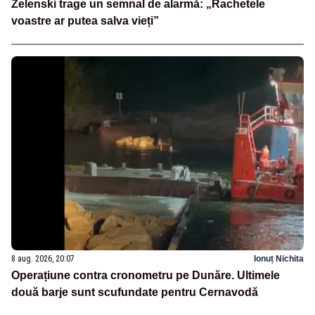
Zelenski trage un semnal de alarmă: „Rachetele
voastre ar putea salva vieți”
8 aug. 2026, 20:07
Ionuț Nichita
Operațiune contra cronometru pe Dunăre. Ultimele
două barje sunt scufundate pentru Cernavodă