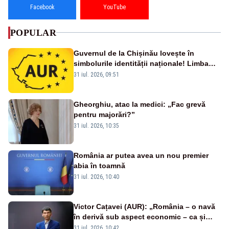
Facebook
YouTube
POPULAR
Guvernul de la Chișinău lovește în
simbolurile identității naționale! Limba
română nu se economisește! Limba
31 iul. 2026, 09:51
română se sărbătorește!
Gheorghiu, atac la medici: „Fac grevă
pentru majorări?”
31 iul. 2026, 10:35
România ar putea avea un nou premier
abia în toamnă
31 iul. 2026, 10:40
Victor Cațavei (AUR): „România – o navă
în derivă sub aspect economic – ca și
rezultat al guvernărilor din ultimii 36 de
31 iul. 2026, 10:42