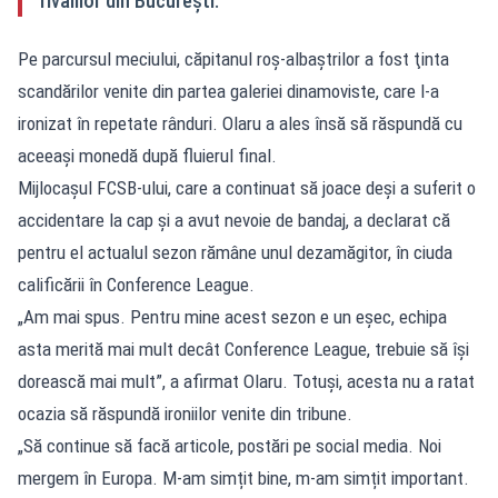
rivalilor din București.
Pe parcursul meciului, căpitanul roş-albaştrilor a fost ţinta
scandărilor venite din partea galeriei dinamoviste, care l-a
ironizat în repetate rânduri. Olaru a ales însă să răspundă cu
aceeaşi monedă după fluierul final.
Mijlocaşul FCSB-ului, care a continuat să joace deşi a suferit o
accidentare la cap şi a avut nevoie de bandaj, a declarat că
pentru el actualul sezon rămâne unul dezamăgitor, în ciuda
calificării în Conference League.
„Am mai spus. Pentru mine acest sezon e un eșec, echipa
asta merită mai mult decât Conference League, trebuie să își
dorească mai mult”, a afirmat Olaru. Totuşi, acesta nu a ratat
ocazia să răspundă ironiilor venite din tribune.
„Să continue să facă articole, postări pe social media. Noi
mergem în Europa. M-am simțit bine, m-am simțit important.