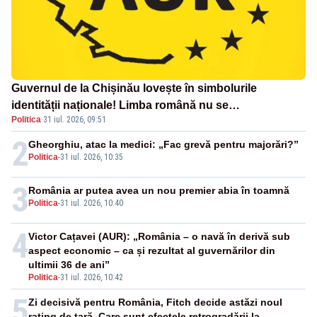
Guvernul de la Chișinău lovește în simbolurile
identității naționale! Limba română nu se
Politica
·
31 iul. 2026, 09:51
economisește! Limba română se sărbătorește!
2
Gheorghiu, atac la medici: „Fac grevă pentru majorări?”
Politica
-
31 iul. 2026, 10:35
3
România ar putea avea un nou premier abia în toamnă
Politica
-
31 iul. 2026, 10:40
4
Victor Cațavei (AUR): „România – o navă în derivă sub
aspect economic – ca și rezultat al guvernărilor din
ultimii 36 de ani”
Politica
-
31 iul. 2026, 10:42
5
Zi decisivă pentru România, Fitch decide astăzi noul
rating de țară. Care sunt efectele retrogradării la