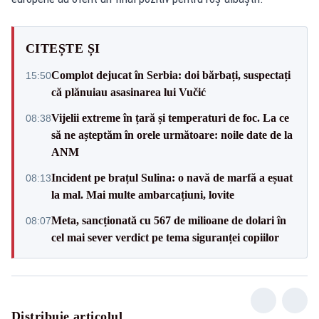
CITEȘTE ȘI
Complot dejucat în Serbia: doi bărbați, suspectați
15:50
că plănuiau asasinarea lui Vučić
Vijelii extreme în țară și temperaturi de foc. La ce
08:38
să ne așteptăm în orele următoare: noile date de la
ANM
Incident pe brațul Sulina: o navă de marfă a eșuat
08:13
la mal. Mai multe ambarcațiuni, lovite
Meta, sancționată cu 567 de milioane de dolari în
08:07
cel mai sever verdict pe tema siguranței copiilor
Distribuie articolul