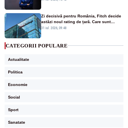
ani”
Zi decisivă pentru România, Fitch decide
astăzi noul rating de țară. Care sunt
efectele retrogradării la categoria „junk”
31 iul. 2026, 09:48
CATEGORII POPULARE
Actualitate
Politica
Economie
Social
Sport
Sanatate