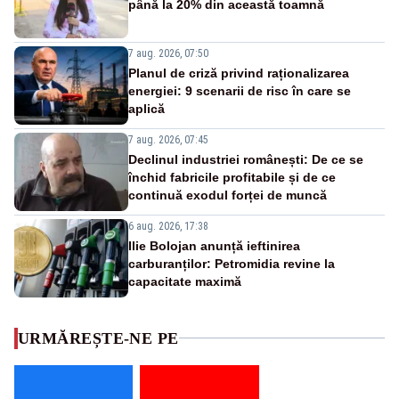
până la 20% din această toamnă
7 aug. 2026, 07:50
Planul de criză privind raționalizarea
energiei: 9 scenarii de risc în care se
aplică
7 aug. 2026, 07:45
Declinul industriei românești: De ce se
închid fabricile profitabile și de ce
continuă exodul forței de muncă
6 aug. 2026, 17:38
Ilie Bolojan anunță ieftinirea
carburanților: Petromidia revine la
capacitate maximă
URMĂREȘTE-NE PE