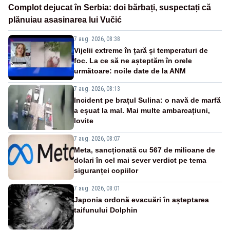
Complot dejucat în Serbia: doi bărbați, suspectați că
plănuiau asasinarea lui Vučić
7 aug. 2026, 08:38
Vijelii extreme în țară și temperaturi de
foc. La ce să ne așteptăm în orele
următoare: noile date de la ANM
7 aug. 2026, 08:13
Incident pe brațul Sulina: o navă de marfă
a eșuat la mal. Mai multe ambarcațiuni,
lovite
7 aug. 2026, 08:07
Meta, sancționată cu 567 de milioane de
dolari în cel mai sever verdict pe tema
siguranței copiilor
7 aug. 2026, 08:01
Japonia ordonă evacuări în așteptarea
taifunului Dolphin