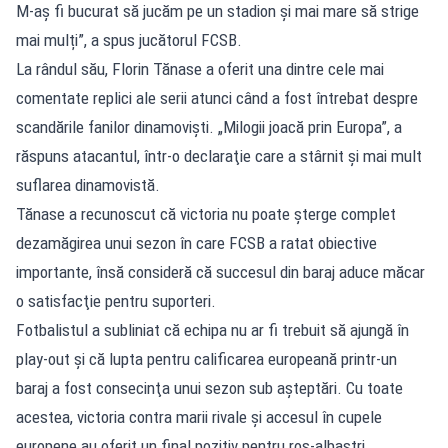
M-aș fi bucurat să jucăm pe un stadion și mai mare să strige
mai mulți”, a spus jucătorul FCSB.
La rândul său, Florin Tănase a oferit una dintre cele mai
comentate replici ale serii atunci când a fost întrebat despre
scandările fanilor dinamovişti. „Milogii joacă prin Europa”, a
răspuns atacantul, într-o declaraţie care a stârnit și mai mult
suflarea dinamovistă.
Tănase a recunoscut că victoria nu poate şterge complet
dezamăgirea unui sezon în care FCSB a ratat obiective
importante, însă consideră că succesul din baraj aduce măcar
o satisfacţie pentru suporteri.
Fotbalistul a subliniat că echipa nu ar fi trebuit să ajungă în
play-out şi că lupta pentru calificarea europeană printr-un
baraj a fost consecinţa unui sezon sub aşteptări. Cu toate
acestea, victoria contra marii rivale şi accesul în cupele
europene au oferit un final pozitiv pentru roş-albaştri.