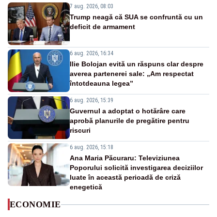
7 aug. 2026, 08:03
Trump neagă că SUA se confruntă cu un
deficit de armament
6 aug. 2026, 16:34
Ilie Bolojan evită un răspuns clar despre
averea partenerei sale: „Am respectat
întotdeauna legea”
6 aug. 2026, 15:39
Guvernul a adoptat o hotărâre care
aprobă planurile de pregătire pentru
riscuri
6 aug. 2026, 15:18
Ana Maria Păcuraru: Televiziunea
Poporului solicită investigarea deciziilor
luate în această perioadă de criză
enegetică
ECONOMIE