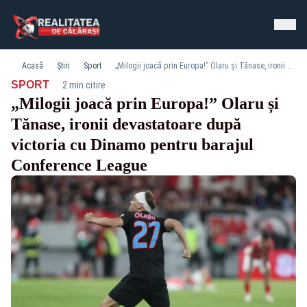
Acasă
Știri
Sport
„Milogii joacă prin Europa!” Olaru și Tănase, ironii devastatoare după victoria cu Dinamo pentru barajul Conference League
·
SPORT
2 min citire
„Milogii joacă prin Europa!” Olaru și
Tănase, ironii devastatoare după
victoria cu Dinamo pentru barajul
Conference League