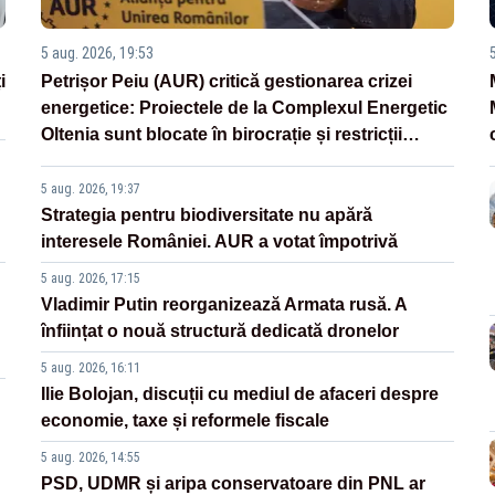
5 aug. 2026, 19:53
i
Petrișor Peiu (AUR) critică gestionarea crizei
energetice: Proiectele de la Complexul Energetic
Oltenia sunt blocate în birocrație și restricții
legislative
5 aug. 2026, 19:37
Strategia pentru biodiversitate nu apără
interesele României. AUR a votat împotrivă
5 aug. 2026, 17:15
Vladimir Putin reorganizează Armata rusă. A
înființat o nouă structură dedicată dronelor
5 aug. 2026, 16:11
Ilie Bolojan, discuții cu mediul de afaceri despre
economie, taxe și reformele fiscale
5 aug. 2026, 14:55
PSD, UDMR și aripa conservatoare din PNL ar