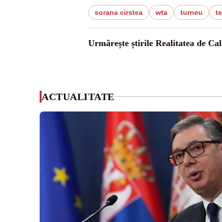
sorana cirstea
wta
turneu
t
Urmărește știrile Realitatea de Cal
ACTUALITATE