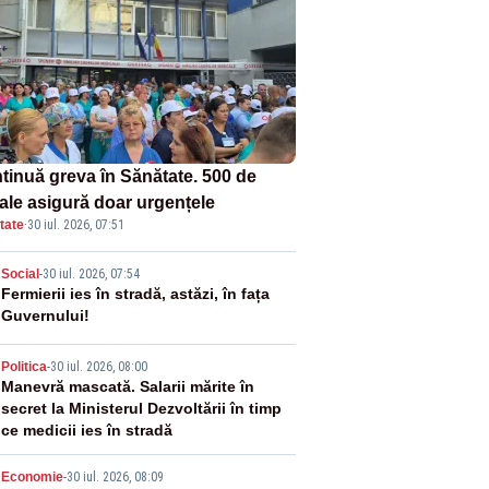
tinuă greva în Sănătate. 500 de
tale asigură doar urgențele
tate
·
30 iul. 2026, 07:51
2
Social
-
30 iul. 2026, 07:54
Fermierii ies în stradă, astăzi, în fața
Guvernului!
3
Politica
-
30 iul. 2026, 08:00
Manevră mascată. Salarii mărite în
secret la Ministerul Dezvoltării în timp
ce medicii ies în stradă
Economie
-
30 iul. 2026, 08:09