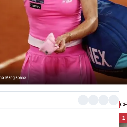
lmo Mangiapane
CE
1