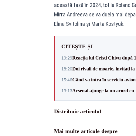
această fază în 2024, tot la Roland G
Mirra Andreeva se va duela mai depar
Elina Svitolina și Marta Kostyuk.
CITEȘTE ȘI
Reacția lui Cristi Chivu după 
19:29
Doi rivali de moarte, invitați 
18:20
Când va intra în serviciu avi
15:46
Arsenal ajunge la un acord cu
13:13
Distribuie articolul
Mai multe articole despre