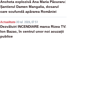
4
Ancheta explozivă Ana Maria Păcuraru:
Șantierul Damen Mangalia, dosarul
care scufundă apărarea României
5
Actualitate
-
30 iul. 2026, 07:51
Dezvăluiri INCENDIARE marca Rizea TV:
Ion Bazac, în centrul unor noi acuzații
publice