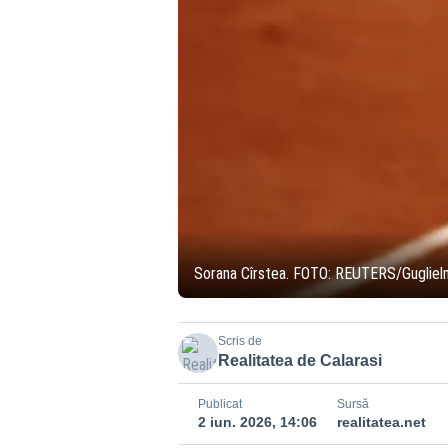
Sorana Cîrstea. FOTO: REUTERS/Guglie
Scris de
Realitatea de Calarasi
Publicat
Sursă
2 iun. 2026, 14:06
realitatea.net