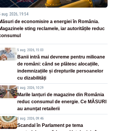
5 aug. 2026, 19:54
Măsuri de economisire a energiei în România.
Magazinele sting reclamele, iar autoritățile reduc
consumul
5 aug. 2026, 15:03
Banii intră mai devreme pentru milioane
de români: când se plătesc alocațiile,
indemnizațiile și drepturile persoanelor
cu dizabilități
5 aug. 2026, 10:29
Marile lanțuri de magazine din România
reduc consumul de energie. Ce MĂSURI
au anunțat retailerii
5 aug. 2026, 09:46
Scandal în Parlament pe tema