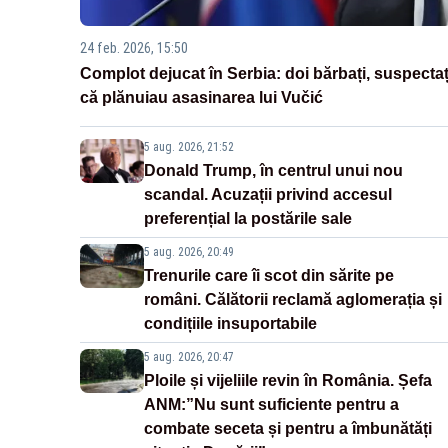
24 feb. 2026, 15:50
Complot dejucat în Serbia: doi bărbați, suspectaț
că plănuiau asasinarea lui Vučić
5 aug. 2026, 21:52
Donald Trump, în centrul unui nou
scandal. Acuzații privind accesul
preferențial la postările sale
5 aug. 2026, 20:49
Trenurile care îi scot din sărite pe
români. Călătorii reclamă aglomerația și
condițiile insuportabile
5 aug. 2026, 20:47
Ploile și vijeliile revin în România. Șefa
ANM:”Nu sunt suficiente pentru a
combate seceta și pentru a îmbunătăți