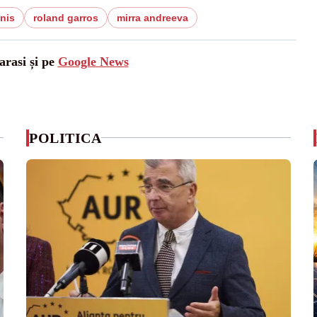
enis
roland garros
mirra andreeva
arasi și pe
Google News
POLITICA