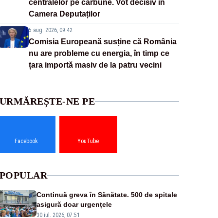
centralelor pe cărbune. Vot decisiv în
Camera Deputaților
5 aug. 2026, 09:42
Comisia Europeană susține că România
nu are probleme cu energia, în timp ce
țara importă masiv de la patru vecini
URMĂREȘTE-NE PE
Facebook
YouTube
POPULAR
Continuă greva în Sănătate. 500 de spitale
asigură doar urgențele
30 iul. 2026, 07:51