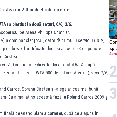
stea cu 2-0 în duelurile directe.
TA) a pierdut în două seturi, 0/6, 3/6.
 acoperișul pe Arena Philippe Chatrier.
) a dominat clar jocul, datorită primului serviciu (80%,
Con
ngi de break fructificate din 6 şi al celor 28 de puncte
spi
Sana
de Cîrstea.
u 2-0 în duelurile directe din circuitul WTA, după
ri pe zgura turneului WTA 500 de la Linz (Austria), scor 7/6,
oland Garros, Sorana Cîrstea și-a egalat cea mai bună
am. Ea a mai atins această fază la Roland Garros 2009 și
ifinală de Grand Slam a carierei, după ce a ajuns în