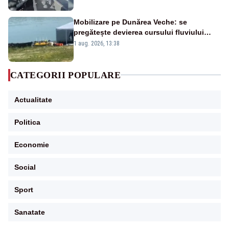
Mobilizare pe Dunărea Veche: se
pregătește devierea cursului fluviului
către Cernavodă – VIDEO
1 aug. 2026, 13:38
CATEGORII POPULARE
Actualitate
Politica
Economie
Social
Sport
Sanatate