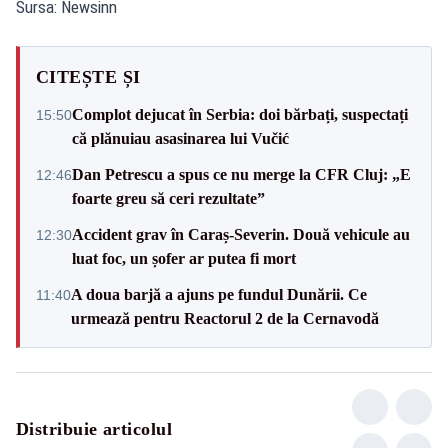
Sursa: Newsinn
CITEȘTE ȘI
Complot dejucat în Serbia: doi bărbați, suspectați
15:50
că plănuiau asasinarea lui Vučić
Dan Petrescu a spus ce nu merge la CFR Cluj: „E
12:46
foarte greu să ceri rezultate”
Accident grav în Caraș-Severin. Două vehicule au
12:30
luat foc, un șofer ar putea fi mort
A doua barjă a ajuns pe fundul Dunării. Ce
11:40
urmează pentru Reactorul 2 de la Cernavodă
Distribuie articolul