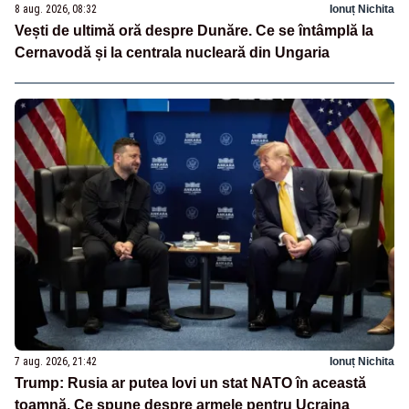
8 aug. 2026, 08:32
Ionuț Nichita
Vești de ultimă oră despre Dunăre. Ce se întâmplă la
Cernavodă și la centrala nucleară din Ungaria
7 aug. 2026, 21:42
Ionuț Nichita
Trump: Rusia ar putea lovi un stat NATO în această
toamnă. Ce spune despre armele pentru Ucraina