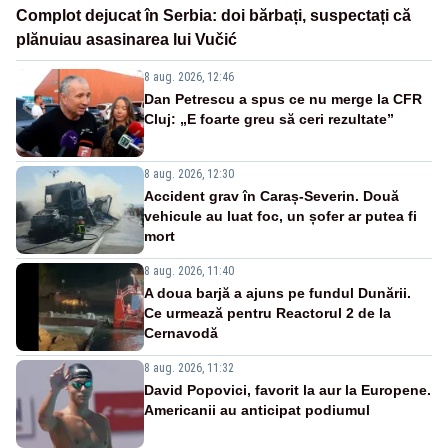
Complot dejucat în Serbia: doi bărbați, suspectați că
plănuiau asasinarea lui Vučić
8 aug. 2026, 12:46
Dan Petrescu a spus ce nu merge la CFR
Cluj: „E foarte greu să ceri rezultate”
8 aug. 2026, 12:30
Accident grav în Caraș-Severin. Două
vehicule au luat foc, un șofer ar putea fi
mort
8 aug. 2026, 11:40
A doua barjă a ajuns pe fundul Dunării.
Ce urmează pentru Reactorul 2 de la
Cernavodă
8 aug. 2026, 11:32
David Popovici, favorit la aur la Europene.
Americanii au anticipat podiumul