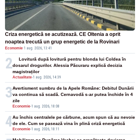
Criza energetică se acutizează. CE Oltenia a oprit
noaptea trecută un grup energetic de la Rovinari
Economie
·
1 aug. 2026, 13:41
2
Lovitură după lovitură pentru blonda lui Coldea în
dosarul drogurilor. Alessia Păcuraru explică decizia
magistraților
Actualitate
-
1 aug. 2026, 14:39
3
Avertisment sumbru de la Apele Române: Debitul Dunării
va continua să scadă. Cernavodă s-ar putea închide în 4
zile
Economie
-
1 aug. 2026, 18:08
4
Au închis centralele pe cărbune, acum spun că au nevoie
de ele. Cum se pasează vina în plină criză energetică
Economie
-
1 aug. 2026, 18:11