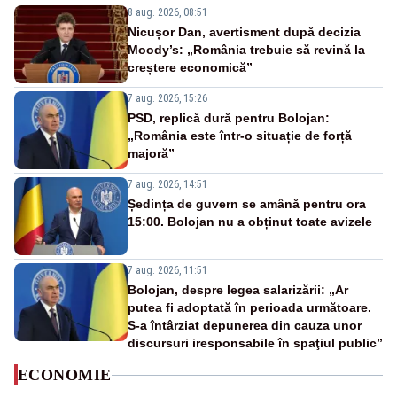
8 aug. 2026, 08:51
Nicușor Dan, avertisment după decizia
Moody’s: „România trebuie să revină la
creștere economică”
7 aug. 2026, 15:26
PSD, replică dură pentru Bolojan:
„România este într-o situație de forță
majoră”
7 aug. 2026, 14:51
Ședința de guvern se amână pentru ora
15:00. Bolojan nu a obținut toate avizele
7 aug. 2026, 11:51
Bolojan, despre legea salarizării: „Ar
putea fi adoptată în perioada următoare.
S-a întârziat depunerea din cauza unor
discursuri iresponsabile în spaţiul public”
ECONOMIE