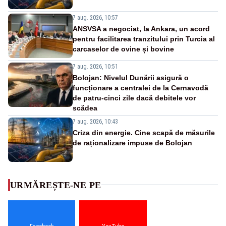
7 aug. 2026, 10:57
ANSVSA a negociat, la Ankara, un acord
pentru facilitarea tranzitului prin Turcia al
carcaselor de ovine și bovine
7 aug. 2026, 10:51
Bolojan: Nivelul Dunării asigură o
funcționare a centralei de la Cernavodă
de patru-cinci zile dacă debitele vor
scădea
7 aug. 2026, 10:43
Criza din energie. Cine scapă de măsurile
de raționalizare impuse de Bolojan
URMĂREȘTE-NE PE