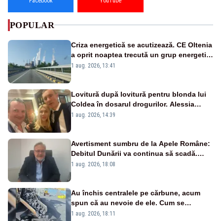
Facebook
YouTube
POPULAR
Criza energetică se acutizează. CE Oltenia
a oprit noaptea trecută un grup energetic
de la Rovinari
1 aug. 2026, 13:41
Lovitură după lovitură pentru blonda lui
Coldea în dosarul drogurilor. Alessia
Păcuraru explică decizia magistraților
1 aug. 2026, 14:39
Avertisment sumbru de la Apele Române:
Debitul Dunării va continua să scadă.
Cernavodă s-ar putea închide în 4 zile
1 aug. 2026, 18:08
Au închis centralele pe cărbune, acum
spun că au nevoie de ele. Cum se
pasează vina în plină criză energetică
1 aug. 2026, 18:11