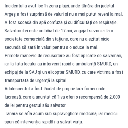
Incidentul a avut loc în zona plajei, unde tânăra din județul
Argeș a fost surprinsă de valuri și nu a mai putut reveni la mal.
A fost scoasă din apă confuză și cu dificultăți de respirație.
Salvatorul ei este un băiat de 17 ani, angajat sezonier la o
societate comercială din stațiune, care nu a ezitat nicio
secundă să sară în valuri pentru a o aduce la mal.
Primele manevre de resuscitare au fost aplicate de salvamari,
iar la fața locului au intervenit rapid o ambulanță SMURD, un
echipaj de la SAJ și un elicopter SMURD, cu care victima a fost
transportată de urgență la spital.
Adolescentul a fost lăudat de proprietara firmei unde
lucrează, care a anunțat că îi va oferi o recompensă de 2.000
de lei pentru gestul său salvator.
Tânăra se află acum sub supraveghere medicală, iar medicii
spun că intervenția rapidă i-a salvat viața.