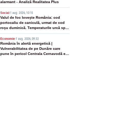
alarmant - Analiză Realitatea Plus
4
Social
-
1 aug. 2026, 10:15
Valul de foc lovește România: cod
portocaliu de caniculă, urmat de cod
roșu duminică. Temperaturile urcă spre
40°C
5
Economie
-
1 aug. 2026, 09:32
România în alertă energetică |
Vulnerabilitatea de pe Dunăre care
pune în pericol Centrala Cernavodă era
cunoscută de pe vremea lui Ceaușescu