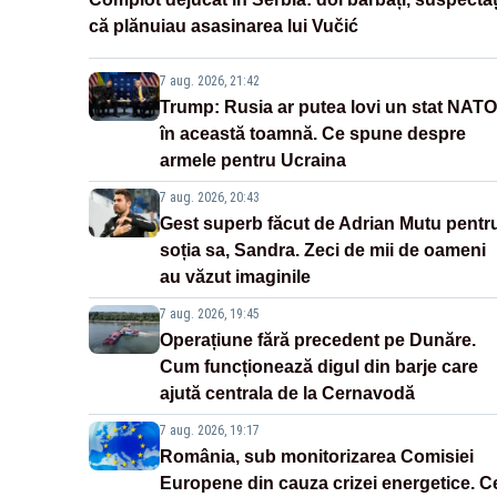
că plănuiau asasinarea lui Vučić
7 aug. 2026, 21:42
Trump: Rusia ar putea lovi un stat NATO
în această toamnă. Ce spune despre
armele pentru Ucraina
7 aug. 2026, 20:43
Gest superb făcut de Adrian Mutu pentr
soția sa, Sandra. Zeci de mii de oameni
au văzut imaginile
7 aug. 2026, 19:45
Operațiune fără precedent pe Dunăre.
Cum funcționează digul din barje care
ajută centrala de la Cernavodă
7 aug. 2026, 19:17
România, sub monitorizarea Comisiei
Europene din cauza crizei energetice. C