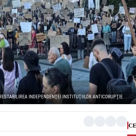
ESTABILIREA INDEPENDENŢEI INSTITUŢIILOR ANTICORUPŢIE
CE