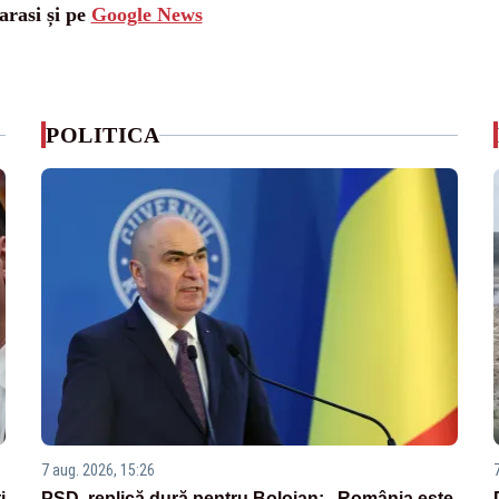
arasi și pe
Google News
POLITICA
7 aug. 2026, 15:26
i
PSD, replică dură pentru Bolojan: „România este