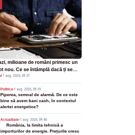
azi, milioane de români primesc un
pt nou. Ce se întâmplă dacă ți se
l
·
1 aug. 2026, 09:37
ică un produs
2
Politica
-
1 aug. 2026, 09:39
Piperea, semnal de alarmă. De ce este
bine să avem bani cash, în contextul
alertei energetice?
3
Actualitate
-
1 aug. 2026, 09:46
România, la limita tehnică a
importurilor de energie. Prețurile cresc