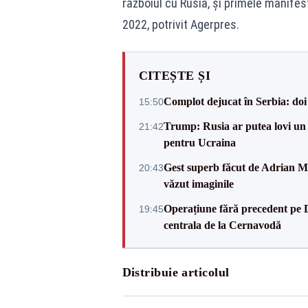
războiul cu Rusia, şi primele manifes
2022, potrivit Agerpres.
CITEȘTE ȘI
Complot dejucat în Serbia: doi 
15:50
Trump: Rusia ar putea lovi un
21:42
pentru Ucraina
Gest superb făcut de Adrian Mu
20:43
văzut imaginile
Operațiune fără precedent pe 
19:45
centrala de la Cernavodă
Distribuie articolul