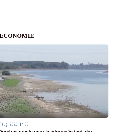
ECONOMIE
7 aug. 2026, 14:03
Dunărea crește ușor la intrarea în țară, dar