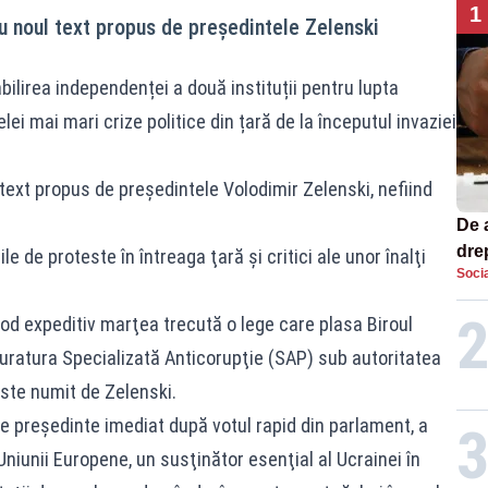
1
u noul text propus de președintele Zelenski
bilirea independenței a două instituții pentru lupta
i mai mari crize politice din țară de la începutul invaziei
text propus de președintele Volodimir Zelenski, nefiind
De 
dre
e de proteste în întreaga ţară şi critici ale unor înalţi
Socia
str
od expeditiv marţea trecută o lege care plasa Biroul
uratura Specializată Anticorupţie (SAP) sub autoritatea
este numit de Zelenski.
e preşedinte imediat după votul rapid din parlament, a
Uniunii Europene, un susţinător esenţial al Ucrainei în