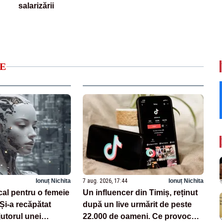
salarizării
E
Ionuț Nichita
7 aug. 2026, 17:44
Ionuț Nichita
cal pentru o femeie
Un influencer din Timiș, reținut
 Și-a recăpătat
după un live urmărit de peste
utorul unei
22.000 de oameni. Ce provocări