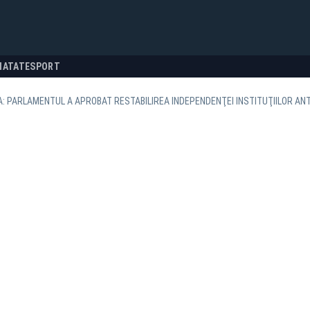
NATATE
SPORT
: PARLAMENTUL A APROBAT RESTABILIREA INDEPENDENŢEI INSTITUŢIILOR AN