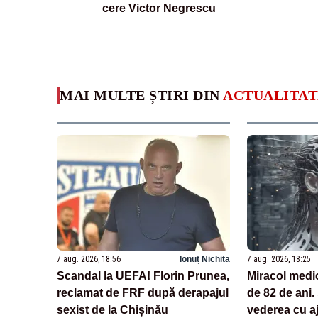
cere Victor Negrescu
MAI MULTE ȘTIRI DIN
ACTUALITAT
7 aug. 2026, 18:56
Ionuț Nichita
7 aug. 2026, 18:25
Scandal la UEFA! Florin Prunea,
Miracol medi
reclamat de FRF după derapajul
de 82 de ani.
sexist de la Chișinău
vederea cu aj