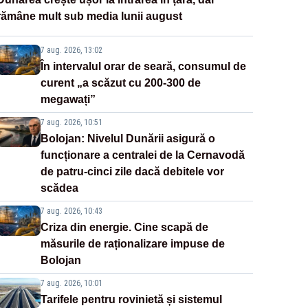
rămâne mult sub media lunii august
7 aug. 2026, 13:02
În intervalul orar de seară, consumul de
curent „a scăzut cu 200-300 de
megawați”
7 aug. 2026, 10:51
Bolojan: Nivelul Dunării asigură o
funcționare a centralei de la Cernavodă
de patru-cinci zile dacă debitele vor
scădea
7 aug. 2026, 10:43
Criza din energie. Cine scapă de
măsurile de raționalizare impuse de
Bolojan
7 aug. 2026, 10:01
Tarifele pentru rovinietă și sistemul