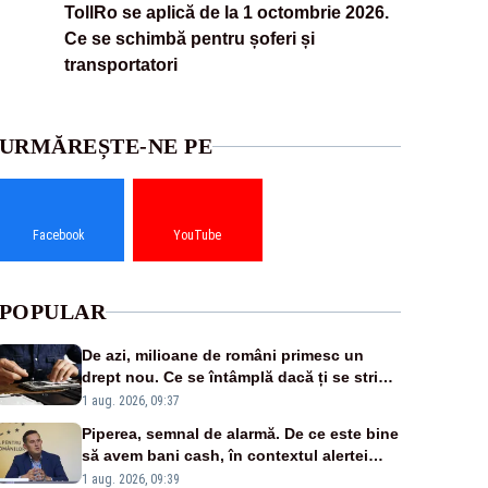
TollRo se aplică de la 1 octombrie 2026.
Ce se schimbă pentru șoferi și
transportatori
URMĂREȘTE-NE PE
Facebook
YouTube
POPULAR
De azi, milioane de români primesc un
drept nou. Ce se întâmplă dacă ți se strică
un produs
1 aug. 2026, 09:37
Piperea, semnal de alarmă. De ce este bine
să avem bani cash, în contextul alertei
energetice?
1 aug. 2026, 09:39