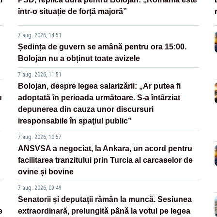
într-o situație de forță majoră”
7 aug. 2026, 14:51
Ședința de guvern se amână pentru ora 15:00.
Bolojan nu a obținut toate avizele
7 aug. 2026, 11:51
Bolojan, despre legea salarizării: „Ar putea fi
u
adoptată în perioada următoare. S-a întârziat
depunerea din cauza unor discursuri
iresponsabile în spaţiul public”
7 aug. 2026, 10:57
ANSVSA a negociat, la Ankara, un acord pentru
facilitarea tranzitului prin Turcia al carcaselor de
ovine și bovine
7 aug. 2026, 09:49
Senatorii și deputații rămân la muncă. Sesiunea
e
extraordinară, prelungită până la votul pe legea