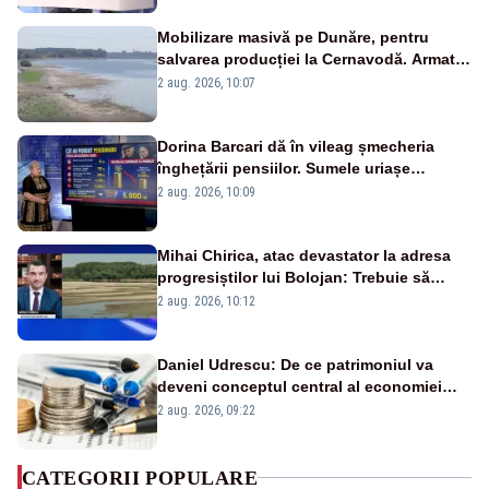
Mobilizare masivă pe Dunăre, pentru
salvarea producției la Cernavodă. Armata
va detona o stâncă și va devia apa
2 aug. 2026, 10:07
fluviului - IMAGINI AERIENE
Dorina Barcari dă în vileag șmecheria
înghețării pensiilor. Sumele uriașe
pierdute de fiecare român
2 aug. 2026, 10:09
Mihai Chirica, atac devastator la adresa
progresiștilor lui Bolojan: Trebuie să
protejăm și natura, dar nu șținem omaneii
2 aug. 2026, 10:12
în stare permanentă de alertă
Daniel Udrescu: De ce patrimoniul va
deveni conceptul central al economiei
viitoare?
2 aug. 2026, 09:22
CATEGORII POPULARE