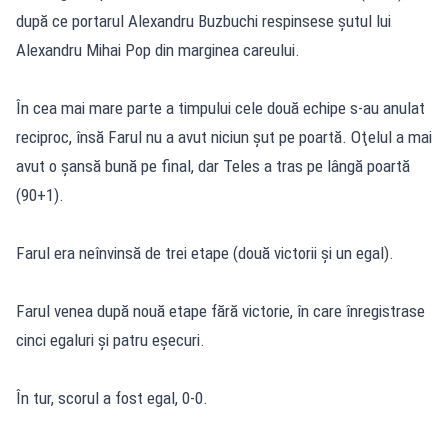
după ce portarul Alexandru Buzbuchi respinsese şutul lui
Alexandru Mihai Pop din marginea careului.
În cea mai mare parte a timpului cele două echipe s-au anulat
reciproc, însă Farul nu a avut niciun şut pe poartă. Oţelul a mai
avut o şansă bună pe final, dar Teles a tras pe lângă poartă
(90+1).
Farul era neînvinsă de trei etape (două victorii şi un egal).
Farul venea după nouă etape fără victorie, în care înregistrase
cinci egaluri şi patru eşecuri.
În tur, scorul a fost egal, 0-0.