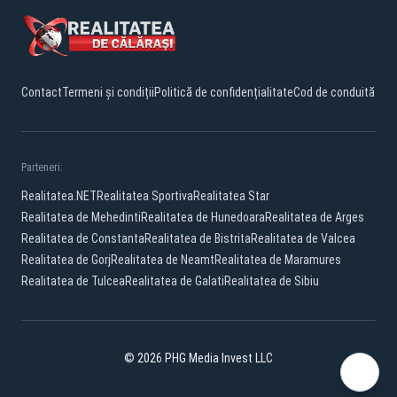
Contact
Termeni și condiții
Politică de confidențialitate
Cod de conduită
Parteneri:
Realitatea.NET
Realitatea Sportiva
Realitatea Star
Realitatea de Mehedinti
Realitatea de Hunedoara
Realitatea de Arges
Realitatea de Constanta
Realitatea de Bistrita
Realitatea de Valcea
Realitatea de Gorj
Realitatea de Neamt
Realitatea de Maramures
Realitatea de Tulcea
Realitatea de Galati
Realitatea de Sibiu
© 2026 PHG Media Invest LLC
Facebook
YouTube