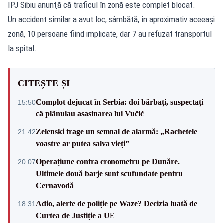
IPJ Sibiu anunţă că traficul în zonă este complet blocat.
Un accident similar a avut loc, sâmbătă, în aproximativ aceeaşi
zonă, 10 persoane fiind implicate, dar 7 au refuzat transportul
la spital.
CITEȘTE ȘI
Complot dejucat în Serbia: doi bărbați, suspectați
15:50
că plănuiau asasinarea lui Vučić
Zelenski trage un semnal de alarmă: „Rachetele
21:42
voastre ar putea salva vieți”
Operațiune contra cronometru pe Dunăre.
20:07
Ultimele două barje sunt scufundate pentru
Cernavodă
Adio, alerte de poliție pe Waze? Decizia luată de
18:31
Curtea de Justiție a UE