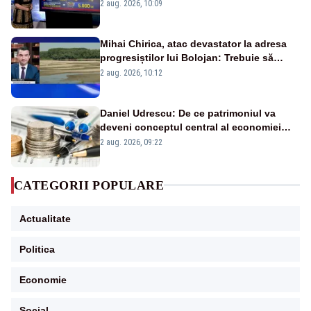
pierdute de fiecare român
2 aug. 2026, 10:09
Mihai Chirica, atac devastator la adresa
progresiștilor lui Bolojan: Trebuie să
protejăm și natura, dar nu șținem omaneii
2 aug. 2026, 10:12
în stare permanentă de alertă
Daniel Udrescu: De ce patrimoniul va
deveni conceptul central al economiei
viitoare?
2 aug. 2026, 09:22
CATEGORII POPULARE
Actualitate
Politica
Economie
Social