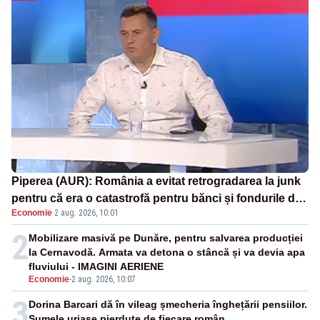
Piperea (AUR): România a evitat retrogradarea la junk
pentru că era o catastrofă pentru bănci și fondurile de
Economie
·
2 aug. 2026, 10:01
pensii
2
Mobilizare masivă pe Dunăre, pentru salvarea producției
la Cernavodă. Armata va detona o stâncă și va devia apa
fluviului - IMAGINI AERIENE
Economie
-
2 aug. 2026, 10:07
3
Dorina Barcari dă în vileag șmecheria înghețării pensiilor.
Sumele uriașe pierdute de fiecare român