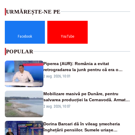
URMĂREȘTE-NE PE
Facebook
YouTube
POPULAR
Piperea (AUR): România a evitat
retrogradarea la junk pentru că era o
catastrofă pentru bănci și fondurile de
2 aug. 2026, 10:01
pensii
Mobilizare masivă pe Dunăre, pentru
salvarea producției la Cernavodă. Armata
va detona o stâncă și va devia apa
2 aug. 2026, 10:07
fluviului - IMAGINI AERIENE
Dorina Barcari dă în vileag șmecheria
înghețării pensiilor. Sumele uriașe