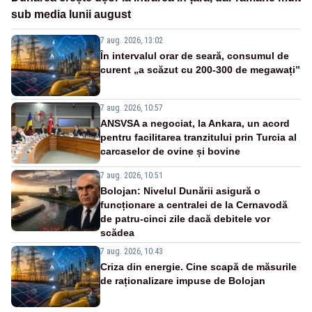
sub media lunii august
7 aug. 2026, 13:02
În intervalul orar de seară, consumul de
curent „a scăzut cu 200-300 de megawați”
7 aug. 2026, 10:57
ANSVSA a negociat, la Ankara, un acord
pentru facilitarea tranzitului prin Turcia al
carcaselor de ovine și bovine
7 aug. 2026, 10:51
Bolojan: Nivelul Dunării asigură o
funcționare a centralei de la Cernavodă
de patru-cinci zile dacă debitele vor
scădea
7 aug. 2026, 10:43
Criza din energie. Cine scapă de măsurile
de raționalizare impuse de Bolojan