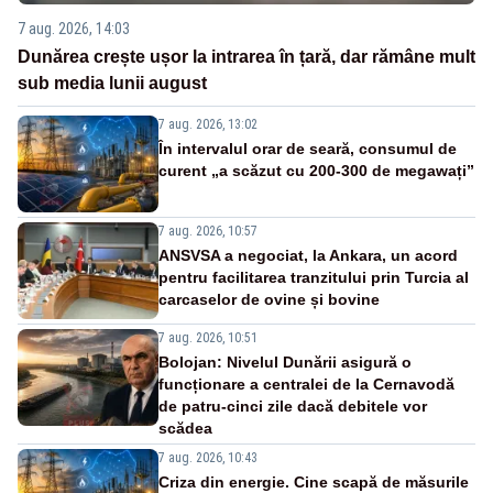
7 aug. 2026, 14:03
Dunărea crește ușor la intrarea în țară, dar rămâne mult
sub media lunii august
7 aug. 2026, 13:02
În intervalul orar de seară, consumul de
curent „a scăzut cu 200-300 de megawați”
7 aug. 2026, 10:57
ANSVSA a negociat, la Ankara, un acord
pentru facilitarea tranzitului prin Turcia al
carcaselor de ovine și bovine
7 aug. 2026, 10:51
Bolojan: Nivelul Dunării asigură o
funcționare a centralei de la Cernavodă
de patru-cinci zile dacă debitele vor
scădea
7 aug. 2026, 10:43
Criza din energie. Cine scapă de măsurile