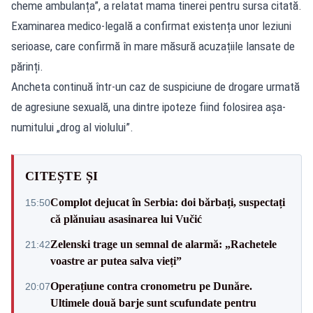
cheme ambulanța”, a relatat mama tinerei pentru sursa citată.
Examinarea medico-legală a confirmat existența unor leziuni
serioase, care confirmă în mare măsură acuzațiile lansate de
părinți.
Ancheta continuă într-un caz de suspiciune de drogare urmată
de agresiune sexuală, una dintre ipoteze fiind folosirea așa-
numitului „drog al violului”.
CITEȘTE ȘI
Complot dejucat în Serbia: doi bărbați, suspectați
15:50
că plănuiau asasinarea lui Vučić
Zelenski trage un semnal de alarmă: „Rachetele
21:42
voastre ar putea salva vieți”
Operațiune contra cronometru pe Dunăre.
20:07
Ultimele două barje sunt scufundate pentru