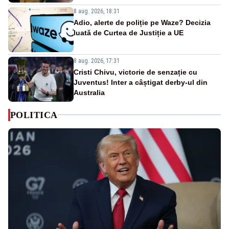
8 aug. 2026, 18:31
Adio, alerte de poliție pe Waze? Decizia
luată de Curtea de Justiție a UE
8 aug. 2026, 17:31
Cristi Chivu, victorie de senzație cu
Juventus! Inter a câștigat derby-ul din
Australia
POLITICA