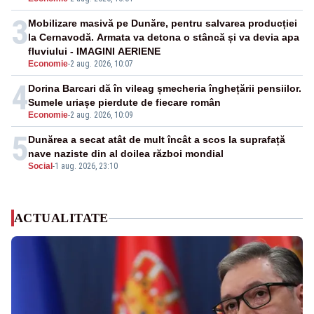
3
Mobilizare masivă pe Dunăre, pentru salvarea producției
la Cernavodă. Armata va detona o stâncă și va devia apa
fluviului - IMAGINI AERIENE
Economie
-
2 aug. 2026, 10:07
4
Dorina Barcari dă în vileag șmecheria înghețării pensiilor.
Sumele uriașe pierdute de fiecare român
Economie
-
2 aug. 2026, 10:09
5
Dunărea a secat atât de mult încât a scos la suprafață
nave naziste din al doilea război mondial
Social
-
1 aug. 2026, 23:10
ACTUALITATE