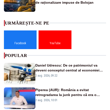
de raționalizare impuse de Bolojan
URMĂREȘTE-NE PE
Facebook
YouTube
POPULAR
Daniel Udrescu: De ce patrimoniul va
deveni conceptul central al economiei
viitoare?
2 aug. 2026, 09:22
Piperea (AUR): România a evitat
retrogradarea la junk pentru că era o
catastrofă pentru bănci și fondurile de
2 aug. 2026, 10:01
pensii