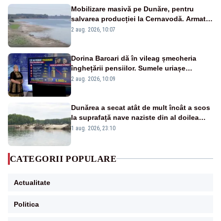
Mobilizare masivă pe Dunăre, pentru
salvarea producției la Cernavodă. Armata
va detona o stâncă și va devia apa
2 aug. 2026, 10:07
fluviului - IMAGINI AERIENE
Dorina Barcari dă în vileag șmecheria
înghețării pensiilor. Sumele uriașe
pierdute de fiecare român
2 aug. 2026, 10:09
Dunărea a secat atât de mult încât a scos
la suprafață nave naziste din al doilea
război mondial
1 aug. 2026, 23:10
CATEGORII POPULARE
Actualitate
Politica