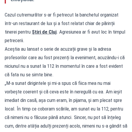
Cazul cutremurător s-ar fi petrecut la banchetul organizat
într-un restaurant de lux și a fost relatat chiar de părinții
tinerei pentru
Știri de Cluj
. Agresiunea ar fi avut loc în timpul
petrecerii.
Aceștia au lansat o serie de acuzații grave și la adresa
profesorilor care au fost prezenți la eveniment, acuzându-i că
niciunul nu a sunat la 112 în momentul în care a fost evident
că fata nu se simte bine.
„M-a sunat dirigintele și mi-a spus că fiica mea nu mai
vorbește coerent și că ceva este în neregulă cu ea. Am ieșit
imediat din casă, așa cum eram, în pijama, și am plecat spre
local. În timp ce coboram scările, am sunat eu la 112, pentru
că nimeni nu o făcuse până atunci. Sincer, nu pot să înțeleg
cum, dintre atâția adulți prezenți acolo, nimeni nu s-a gândit să