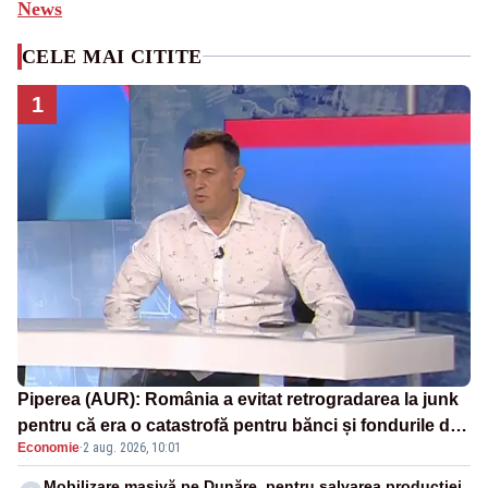
News
CELE MAI CITITE
1
Piperea (AUR): România a evitat retrogradarea la junk
pentru că era o catastrofă pentru bănci și fondurile de
Economie
·
2 aug. 2026, 10:01
pensii
Mobilizare masivă pe Dunăre, pentru salvarea producției