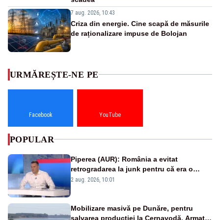
7 aug. 2026, 10:43
Criza din energie. Cine scapă de măsurile
de raționalizare impuse de Bolojan
URMĂREȘTE-NE PE
Facebook
YouTube
POPULAR
Piperea (AUR): România a evitat
retrogradarea la junk pentru că era o
catastrofă pentru bănci și fondurile de
2 aug. 2026, 10:01
pensii
Mobilizare masivă pe Dunăre, pentru
salvarea producției la Cernavodă. Armata