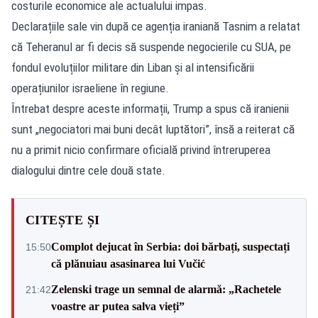
costurile economice ale actualului impas.
Declarațiile sale vin după ce agenția iraniană Tasnim a relatat
că Teheranul ar fi decis să suspende negocierile cu SUA, pe
fondul evoluțiilor militare din Liban și al intensificării
operațiunilor israeliene în regiune.
Întrebat despre aceste informații, Trump a spus că iranienii
sunt „negociatori mai buni decât luptători”, însă a reiterat că
nu a primit nicio confirmare oficială privind întreruperea
dialogului dintre cele două state.
CITEȘTE ȘI
Complot dejucat în Serbia: doi bărbați, suspectați
15:50
că plănuiau asasinarea lui Vučić
Zelenski trage un semnal de alarmă: „Rachetele
21:42
voastre ar putea salva vieți”