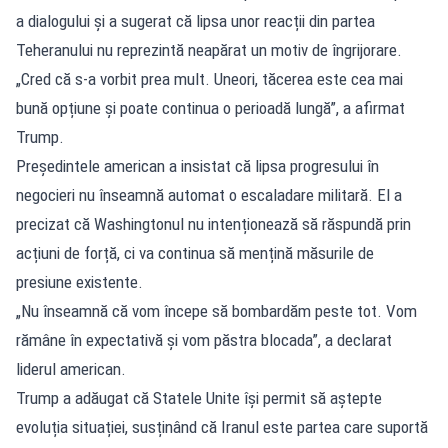
a dialogului și a sugerat că lipsa unor reacții din partea
Teheranului nu reprezintă neapărat un motiv de îngrijorare.
„Cred că s-a vorbit prea mult. Uneori, tăcerea este cea mai
bună opțiune și poate continua o perioadă lungă”, a afirmat
Trump.
Președintele american a insistat că lipsa progresului în
negocieri nu înseamnă automat o escaladare militară. El a
precizat că Washingtonul nu intenționează să răspundă prin
acțiuni de forță, ci va continua să mențină măsurile de
presiune existente.
„Nu înseamnă că vom începe să bombardăm peste tot. Vom
rămâne în expectativă și vom păstra blocada”, a declarat
liderul american.
Trump a adăugat că Statele Unite își permit să aștepte
evoluția situației, susținând că Iranul este partea care suportă