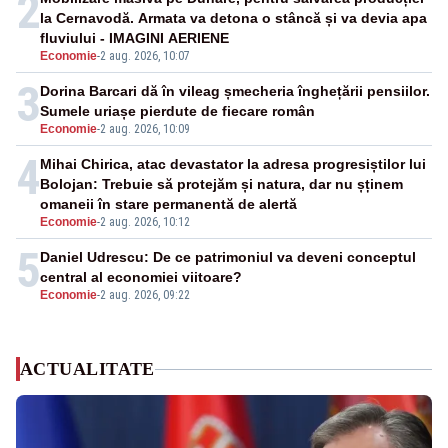
2
la Cernavodă. Armata va detona o stâncă și va devia apa
fluviului - IMAGINI AERIENE
Economie
-
2 aug. 2026, 10:07
3
Dorina Barcari dă în vileag șmecheria înghețării pensiilor.
Sumele uriașe pierdute de fiecare român
Economie
-
2 aug. 2026, 10:09
4
Mihai Chirica, atac devastator la adresa progresiștilor lui
Bolojan: Trebuie să protejăm și natura, dar nu șținem
omaneii în stare permanentă de alertă
Economie
-
2 aug. 2026, 10:12
5
Daniel Udrescu: De ce patrimoniul va deveni conceptul
central al economiei viitoare?
Economie
-
2 aug. 2026, 09:22
ACTUALITATE