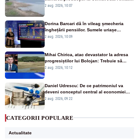
va detona o stâncă și va devia apa
2 aug. 2026, 10:07
fluviului - IMAGINI AERIENE
Dorina Barcari dă în vileag șmecheria
înghețării pensiilor. Sumele uriașe
pierdute de fiecare român
2 aug. 2026, 10:09
Mihai Chirica, atac devastator la adresa
progresiștilor lui Bolojan: Trebuie să
protejăm și natura, dar nu șținem omaneii
2 aug. 2026, 10:12
în stare permanentă de alertă
Daniel Udrescu: De ce patrimoniul va
deveni conceptul central al economiei
viitoare?
2 aug. 2026, 09:22
CATEGORII POPULARE
Actualitate