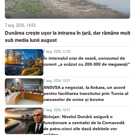
7 aug. 2026, 14:03
Dunărea crește ușor la intrarea în țară, dar rămâne mult
sub media lunii august
7 aug. 2026, 13:02
În intervalul orar de seară, consumul de
curent „a scăzut cu 200-300 de megawați”
7 aug. 2026, 10:57
ANSVSA a negociat, la Ankara, un acord
pentru facilitarea tranzitului prin Turcia al
carcaselor de ovine și bovine
7 aug. 2026, 10:51
Bolojan: Nivelul Dunării asigură o
funcționare a centralei de la Cernavodă
de patru-cinci zile dacă debitele vor
scădea