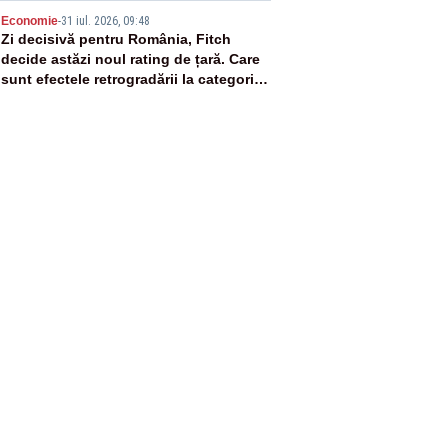
5
Economie
-
31 iul. 2026, 09:48
Zi decisivă pentru România, Fitch
decide astăzi noul rating de țară. Care
sunt efectele retrogradării la categoria
„junk”