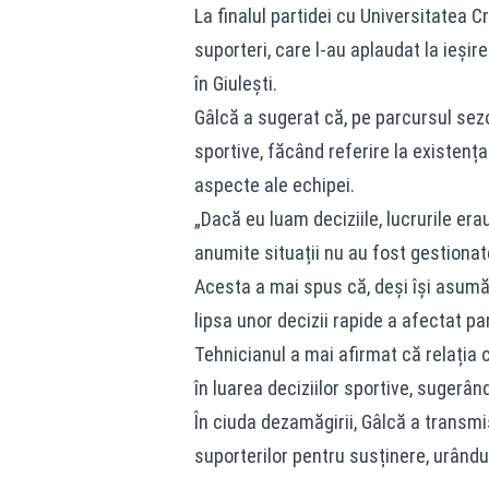
La finalul partidei cu Universitatea C
suporteri, care l-au aplaudat la ieși
în Giulești.
Gâlcă a sugerat că, pe parcursul sezon
sportive, făcând referire la existenț
aspecte ale echipei.
„Dacă eu luam deciziile, lucrurile era
anumite situații nu au fost gestionate
Acesta a mai spus că, deși își asumă
lipsa unor decizii rapide a afectat pa
Tehnicianul a mai afirmat că relația c
în luarea deciziilor sportive, sugerâ
În ciuda dezamăgirii, Gâlcă a transmi
suporterilor pentru susținere, urându-