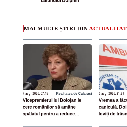
taifunului Dolphin
MAI MULTE ȘTIRI DIN
ACTUALITAT
7 aug. 2026, 07:15
Realitatea de Calarasi
6 aug. 2026, 21:39
Vicepremierul lui Bolojan le
Vremea a făc
cere românilor să amâne
caniculă. Doi
spălatul pentru a reduce
loviți de trăs
consumul de energie