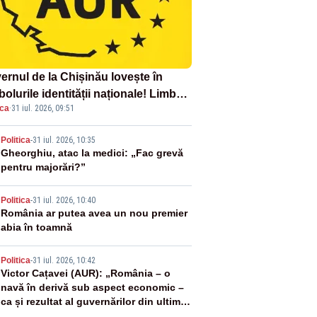
ernul de la Chișinău lovește în
olurile identității naționale! Limba
ica
·
31 iul. 2026, 09:51
ână nu se economisește! Limba
ână se sărbătorește!
2
Politica
-
31 iul. 2026, 10:35
Gheorghiu, atac la medici: „Fac grevă
pentru majorări?”
3
Politica
-
31 iul. 2026, 10:40
România ar putea avea un nou premier
abia în toamnă
4
Politica
-
31 iul. 2026, 10:42
Victor Cațavei (AUR): „România – o
navă în derivă sub aspect economic –
ca și rezultat al guvernărilor din ultimii
36 de ani”