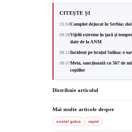
CITEȘTE ȘI
Complot dejucat în Serbia: doi 
15:50
Vijelii extreme în țară și tempe
08:38
date de la ANM
Incident pe brațul Sulina: o na
08:13
Meta, sancționată cu 567 de mil
08:07
copiilor
Distribuie articolul
Mai multe articole despre
costel galca
rapid