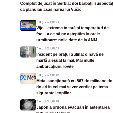
Complot dejucat în Serbia: doi bărbați, suspectaț
că plănuiau asasinarea lui Vučić
7 aug. 2026, 08:38
Vijelii extreme în țară și temperaturi de
foc. La ce să ne așteptăm în orele
următoare: noile date de la ANM
7 aug. 2026, 08:13
Incident pe brațul Sulina: o navă de
marfă a eșuat la mal. Mai multe
ambarcațiuni, lovite
7 aug. 2026, 08:07
Meta, sancționată cu 567 de milioane de
dolari în cel mai sever verdict pe tema
siguranței copiilor
7 aug. 2026, 08:01
Japonia ordonă evacuări în așteptarea