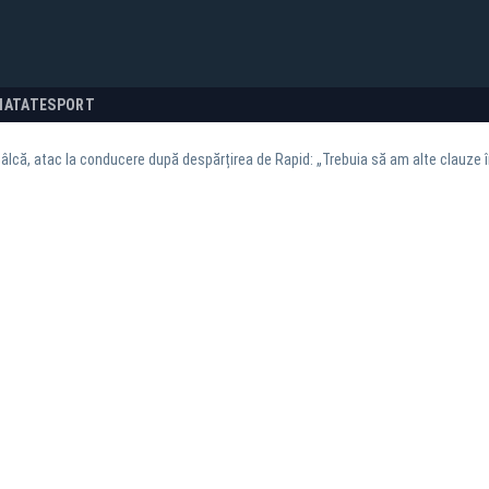
NATATE
SPORT
âlcă, atac la conducere după despărțirea de Rapid: „Trebuia să am alte clauze î