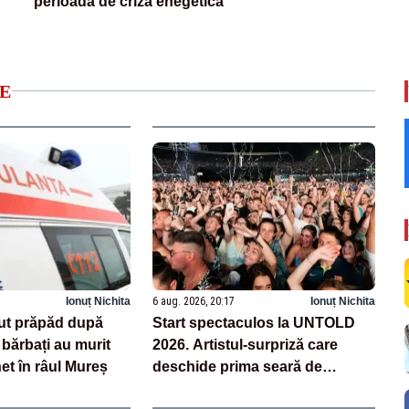
perioadă de criză enegetică
E
Ionuț Nichita
6 aug. 2026, 20:17
Ionuț Nichita
ut prăpăd după
Start spectaculos la UNTOLD
 bărbați au murit
2026. Artistul-surpriză care
net în râul Mureș
deschide prima seară de
festival