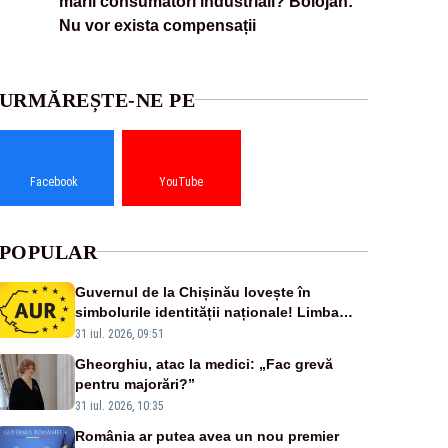
marii consumatori industriali? Bolojan:
Nu vor exista compensații
URMĂREȘTE-NE PE
Facebook
YouTube
POPULAR
Guvernul de la Chișinău lovește în
simbolurile identității naționale! Limba
română nu se economisește! Limba
31 iul. 2026, 09:51
română se sărbătorește!
Gheorghiu, atac la medici: „Fac grevă
pentru majorări?”
31 iul. 2026, 10:35
România ar putea avea un nou premier