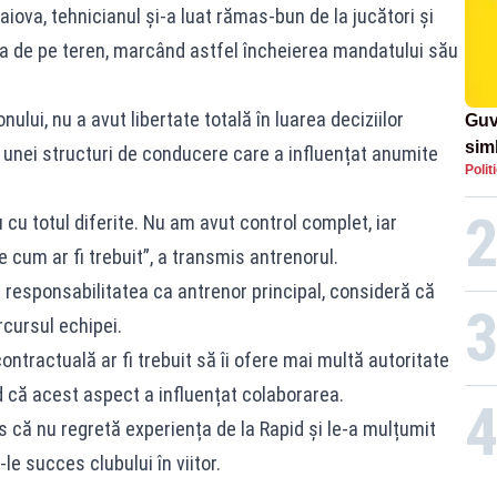
raiova, tehnicianul și-a luat rămas-bun de la jucători și
rea de pe teren, marcând astfel încheierea mandatului său
ului, nu a avut libertate totală în luarea deciziilor
Guv
simb
a unei structuri de conducere care a influențat anumite
Polit
rom
rom
u cu totul diferite. Nu am avut control complet, iar
 cum ar fi trebuit”, a transmis antrenorul.
 responsabilitatea ca antrenor principal, consideră că
rcursul echipei.
ontractuală ar fi trebuit să îi ofere mai multă autoritate
nd că acest aspect a influențat colaborarea.
s că nu regretă experiența de la Rapid și le-a mulțumit
le succes clubului în viitor.