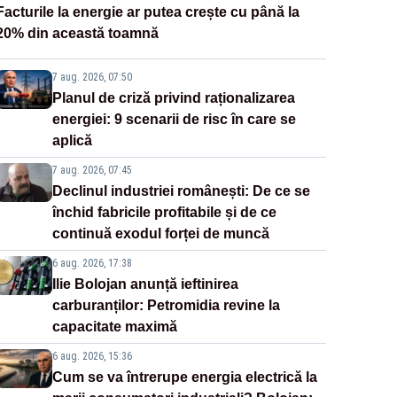
Facturile la energie ar putea crește cu până la
20% din această toamnă
7 aug. 2026, 07:50
Planul de criză privind raționalizarea
energiei: 9 scenarii de risc în care se
aplică
7 aug. 2026, 07:45
Declinul industriei românești: De ce se
închid fabricile profitabile și de ce
continuă exodul forței de muncă
6 aug. 2026, 17:38
Ilie Bolojan anunță ieftinirea
carburanților: Petromidia revine la
capacitate maximă
6 aug. 2026, 15:36
Cum se va întrerupe energia electrică la