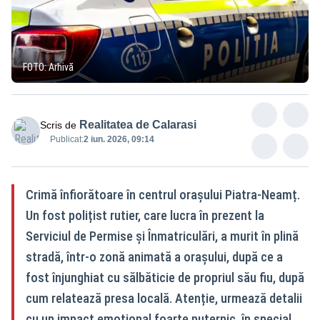
FOTO: Arhivă
Realitatea de Calarasi
Scris de
Publicat:
2 iun. 2026, 09:14
Crimă înfiorătoare în centrul orașului Piatra-Neamț.
Un fost polițist rutier, care lucra în prezent la
Serviciul de Permise și Înmatriculări, a murit în plină
stradă, într-o zonă animată a orașului, după ce a
fost înjunghiat cu sălbăticie de propriul său fiu, după
cum relatează presa locală. Atenție, urmează detalii
cu un impact emoțional foarte puternic, în special