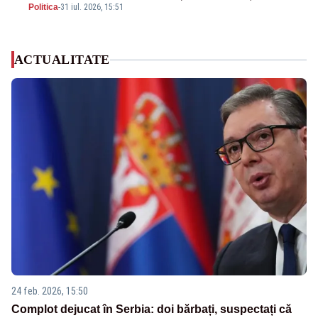
Politica
-
31 iul. 2026, 15:51
financiare
ACTUALITATE
24 feb. 2026, 15:50
Complot dejucat în Serbia: doi bărbați, suspectați că