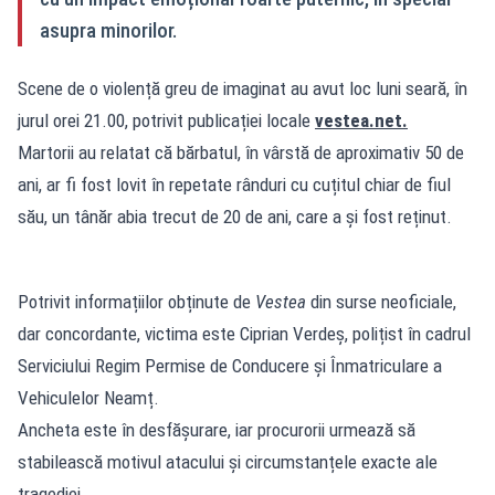
asupra minorilor.
Scene de o violență greu de imaginat au avut loc luni seară, în
jurul orei 21.00, potrivit publicației locale
vestea.net
.
Martorii au relatat că bărbatul, în vârstă de aproximativ 50 de
ani, ar fi fost lovit în repetate rânduri cu cuțitul chiar de fiul
său, un tânăr abia trecut de 20 de ani, care a și fost reținut.
Potrivit informațiilor obținute de
Vestea
din surse neoficiale,
dar concordante, victima este Ciprian Verdeș, polițist în cadrul
Serviciului Regim Permise de Conducere și Înmatriculare a
Vehiculelor Neamț.
Ancheta este în desfășurare, iar procurorii urmează să
stabilească motivul atacului și circumstanțele exacte ale
tragediei.