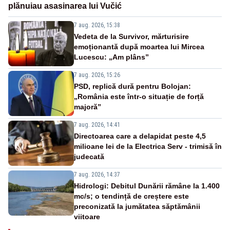
plănuiau asasinarea lui Vučić
7 aug. 2026, 15:38
Vedeta de la Survivor, mărturisire
emoționantă după moartea lui Mircea
Lucescu: „Am plâns”
7 aug. 2026, 15:26
PSD, replică dură pentru Bolojan:
„România este într-o situație de forță
majoră”
7 aug. 2026, 14:41
Directoarea care a delapidat peste 4,5
milioane lei de la Electrica Serv - trimisă în
judecată
7 aug. 2026, 14:37
Hidrologi: Debitul Dunării rămâne la 1.400
mc/s; o tendință de creștere este
preconizată la jumătatea săptămânii
viitoare