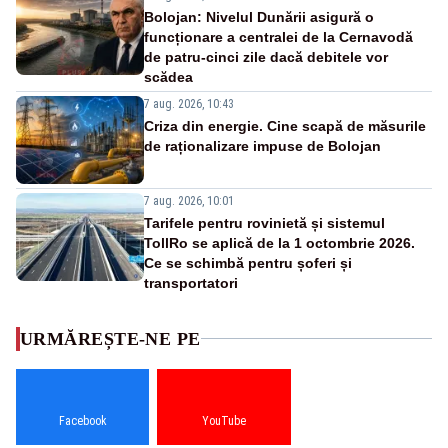
Bolojan: Nivelul Dunării asigură o
funcționare a centralei de la Cernavodă
de patru-cinci zile dacă debitele vor
scădea
7 aug. 2026, 10:43
Criza din energie. Cine scapă de măsurile
de raționalizare impuse de Bolojan
7 aug. 2026, 10:01
Tarifele pentru rovinietă și sistemul
TollRo se aplică de la 1 octombrie 2026.
Ce se schimbă pentru șoferi și
transportatori
URMĂREȘTE-NE PE
Facebook
YouTube