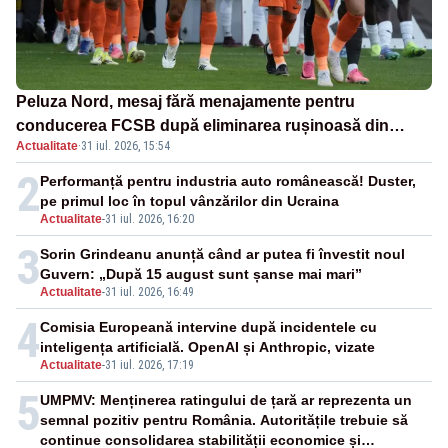
Peluza Nord, mesaj fără menajamente pentru
conducerea FCSB după eliminarea rușinoasă din
Actualitate
·
31 iul. 2026, 15:54
Conference League
2
Performanță pentru industria auto românească! Duster,
pe primul loc în topul vânzărilor din Ucraina
Actualitate
-
31 iul. 2026, 16:20
3
Sorin Grindeanu anunță când ar putea fi învestit noul
Guvern: „După 15 august sunt șanse mai mari”
Actualitate
-
31 iul. 2026, 16:49
4
Comisia Europeană intervine după incidentele cu
inteligența artificială. OpenAI și Anthropic, vizate
Actualitate
-
31 iul. 2026, 17:19
5
UMPMV: Menținerea ratingului de țară ar reprezenta un
semnal pozitiv pentru România. Autoritățile trebuie să
continue consolidarea stabilității economice și