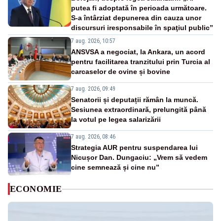
putea fi adoptată în perioada următoare.
S-a întârziat depunerea din cauza unor
discursuri iresponsabile în spaţiul public”
7 aug. 2026, 10:57
ANSVSA a negociat, la Ankara, un acord
pentru facilitarea tranzitului prin Turcia al
carcaselor de ovine și bovine
7 aug. 2026, 09:49
Senatorii și deputații rămân la muncă.
Sesiunea extraordinară, prelungită până
la votul pe legea salarizării
7 aug. 2026, 08:46
Strategia AUR pentru suspendarea lui
Nicușor Dan. Dungaciu: „Vrem să vedem
cine semnează și cine nu”
ECONOMIE