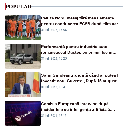
POPULAR
Peluza Nord, mesaj fără menajamente
pentru conducerea FCSB după eliminarea
rușinoasă din Conference League
31 iul. 2026, 15:54
Performanță pentru industria auto
românească! Duster, pe primul loc în
topul vânzărilor din Ucraina
31 iul. 2026, 16:20
Sorin Grindeanu anunță când ar putea fi
învestit noul Guvern: „După 15 august
sunt șanse mai mari”
31 iul. 2026, 16:49
Comisia Europeană intervine după
incidentele cu inteligența artificială.
OpenAI și Anthropic, vizate
31 iul. 2026, 17:19