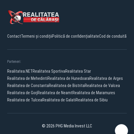
Contact
Termeni și condiții
Politică de confidențialitate
Cod de conduită
Parteneri:
Realitatea.NET
Realitatea Sportiva
Realitatea Star
Realitatea de Mehedinti
Realitatea de Hunedoara
Realitatea de Arges
Realitatea de Constanta
Realitatea de Bistrita
Realitatea de Valcea
Realitatea de Gorj
Realitatea de Neamt
Realitatea de Maramures
Realitatea de Tulcea
Realitatea de Galati
Realitatea de Sibiu
© 2026 PHG Media Invest LLC
Facebook
YouTube