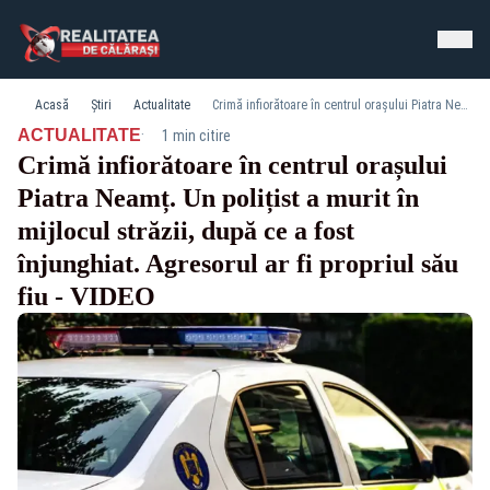
Acasă
Știri
Actualitate
Crimă infiorătoare în centrul orașului Piatra Neamț. Un polițist a murit în mijlocul străzii, după ce a fost înjunghiat. Agresorul ar fi propriul său fiu - VIDEO
·
ACTUALITATE
1 min citire
Crimă infiorătoare în centrul orașului
Piatra Neamț. Un polițist a murit în
mijlocul străzii, după ce a fost
înjunghiat. Agresorul ar fi propriul său
fiu - VIDEO