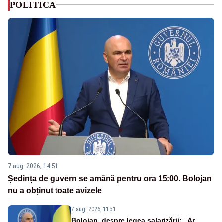
POLITICA
7 aug. 2026, 14:51
Ședința de guvern se amână pentru ora 15:00. Bolojan
nu a obținut toate avizele
7 aug. 2026, 11:51
Bolojan, despre legea salarizării: „Ar