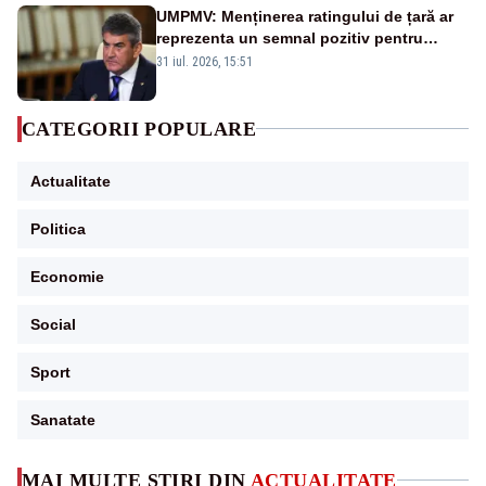
UMPMV: Menținerea ratingului de țară ar
reprezenta un semnal pozitiv pentru
România. Autoritățile trebuie să continue
31 iul. 2026, 15:51
consolidarea stabilității economice și
financiare
CATEGORII POPULARE
Actualitate
Politica
Economie
Social
Sport
Sanatate
MAI MULTE ȘTIRI DIN
ACTUALITATE