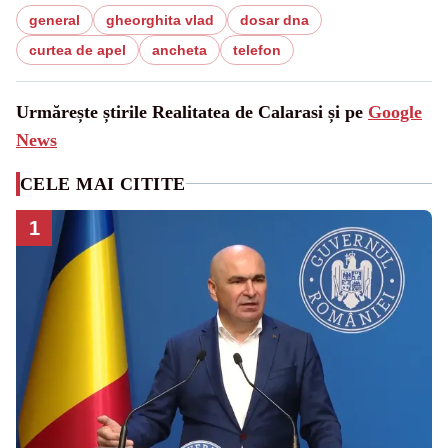
general
gheorghita vlad
dosar dna
curtea de apel
ancheta
telefon
Urmărește știrile Realitatea de Calarasi și pe
Google
News
CELE MAI CITITE
1