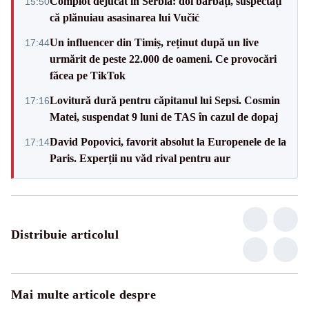
Complot dejucat în Serbia: doi bărbați, suspectați
15:50
că plănuiau asasinarea lui Vučić
Un influencer din Timiș, reținut după un live
17:44
urmărit de peste 22.000 de oameni. Ce provocări
făcea pe TikTok
Lovitură dură pentru căpitanul lui Sepsi. Cosmin
17:16
Matei, suspendat 9 luni de TAS în cazul de dopaj
David Popovici, favorit absolut la Europenele de la
17:14
Paris. Experții nu văd rival pentru aur
Distribuie articolul
Mai multe articole despre