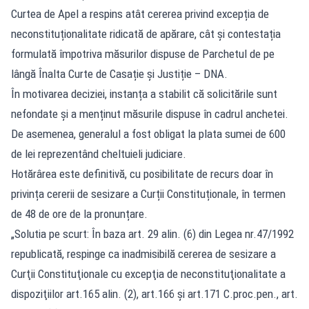
Curtea de Apel a respins atât cererea privind excepția de
neconstituționalitate ridicată de apărare, cât și contestația
formulată împotriva măsurilor dispuse de Parchetul de pe
lângă Înalta Curte de Casație și Justiție – DNA.
În motivarea deciziei, instanța a stabilit că solicitările sunt
nefondate și a menținut măsurile dispuse în cadrul anchetei.
De asemenea, generalul a fost obligat la plata sumei de 600
de lei reprezentând cheltuieli judiciare.
Hotărârea este definitivă, cu posibilitate de recurs doar în
privința cererii de sesizare a Curții Constituționale, în termen
de 48 de ore de la pronunțare.
„Solutia pe scurt: În baza art. 29 alin. (6) din Legea nr.47/1992
republicată, respinge ca inadmisibilă cererea de sesizare a
Curţii Constituţionale cu excepţia de neconstituţionalitate a
dispoziţiilor art.165 alin. (2), art.166 şi art.171 C.proc.pen., art.