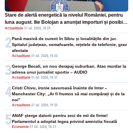
Stare de alertă energetică la nivelul României, pentru
luna august. Ilie Bolojan a anunțat importuri și posibile
Actualitate
·
31 iul. 2026, 18:29
restricții – VIDEO
2
Pană masivă de curent în Sibiu și localitățile din jur.
Spitalul județean, semafoarele, rețelele de telefonie, grav
afectate
Actualitate
-
31 iul. 2026, 18:33
3
George Becali, un nou derapaj suburban. Atac murdar la
adresa unui jurnalist sportiv – AUDIO
Actualitate
-
31 iul. 2026, 18:37
4
Cristi Chivu, ironie savuroasă înainte de Inter –
Manchester City: „Ar fi frumos să mai cumpărați și de la
noi”
Actualitate
-
31 iul. 2026, 19:35
5
ANAF șterge datorii pentru zeci de mii de firme!
Parlamentul a adoptat legea privind amnistia fiscală
Economie
-
31 iul. 2026, 18:21