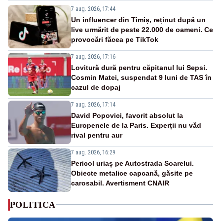
7 aug. 2026, 17:44
Un influencer din Timiș, reținut după un
live urmărit de peste 22.000 de oameni. Ce
provocări făcea pe TikTok
7 aug. 2026, 17:16
Lovitură dură pentru căpitanul lui Sepsi.
Cosmin Matei, suspendat 9 luni de TAS în
cazul de dopaj
7 aug. 2026, 17:14
David Popovici, favorit absolut la
Europenele de la Paris. Experții nu văd
rival pentru aur
7 aug. 2026, 16:29
Pericol uriaș pe Autostrada Soarelui.
Obiecte metalice capcană, găsite pe
carosabil. Avertisment CNAIR
POLITICA