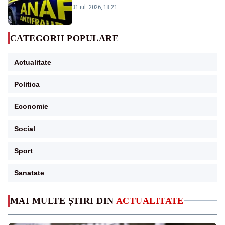
amnistia fiscală
31 iul. 2026, 18:21
CATEGORII POPULARE
Actualitate
Politica
Economie
Social
Sport
Sanatate
MAI MULTE ȘTIRI DIN
ACTUALITATE