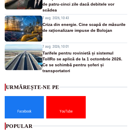
de patru-cinci zile dacă debitele vor
scădea
7 aug. 2026, 10:43
Criza din energie. Cine scapă de măsurile
de raționalizare impuse de Bolojan
7 aug. 2026, 10:01
Tarifele pentru rovinietă și sistemul
TollRo se aplică de la 1 octombrie 2026.
Ce se schimbă pentru șoferi și
transportatori
URMĂREȘTE-NE PE
Facebook
YouTube
POPULAR