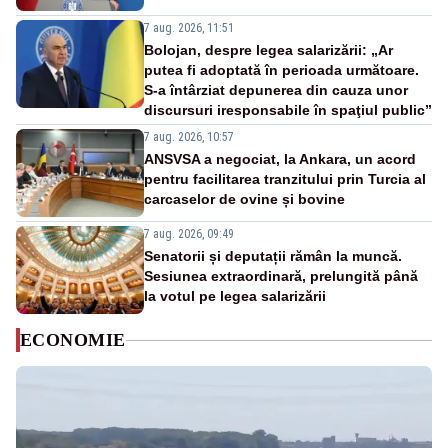
7 aug. 2026, 11:51
Bolojan, despre legea salarizării: „Ar
putea fi adoptată în perioada următoare.
S-a întârziat depunerea din cauza unor
discursuri iresponsabile în spaţiul public”
7 aug. 2026, 10:57
ANSVSA a negociat, la Ankara, un acord
pentru facilitarea tranzitului prin Turcia al
carcaselor de ovine și bovine
7 aug. 2026, 09:49
Senatorii și deputații rămân la muncă.
Sesiunea extraordinară, prelungită până
la votul pe legea salarizării
ECONOMIE