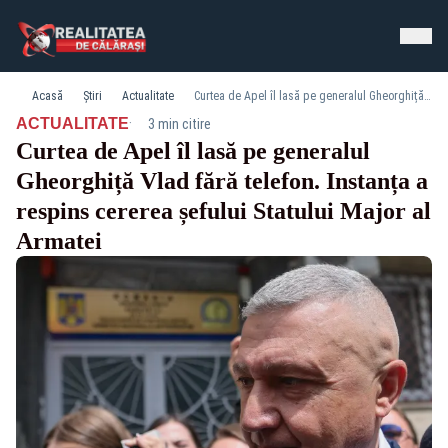
Acasă
Știri
Actualitate
Curtea de Apel îl lasă pe generalul Gheorghiță Vlad fără telefon. Instanța a respins cererea șefului Statului Major al Armatei
·
ACTUALITATE
3 min citire
Curtea de Apel îl lasă pe generalul
Gheorghiță Vlad fără telefon. Instanța a
respins cererea șefului Statului Major al
Armatei