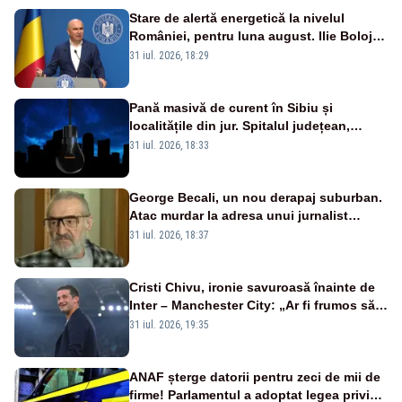
Stare de alertă energetică la nivelul
României, pentru luna august. Ilie Bolojan
a anunțat importuri și posibile restricții –
31 iul. 2026, 18:29
VIDEO
Pană masivă de curent în Sibiu și
localitățile din jur. Spitalul județean,
semafoarele, rețelele de telefonie, grav
31 iul. 2026, 18:33
afectate
George Becali, un nou derapaj suburban.
Atac murdar la adresa unui jurnalist
sportiv – AUDIO
31 iul. 2026, 18:37
Cristi Chivu, ironie savuroasă înainte de
Inter – Manchester City: „Ar fi frumos să
mai cumpărați și de la noi”
31 iul. 2026, 19:35
ANAF șterge datorii pentru zeci de mii de
firme! Parlamentul a adoptat legea privind