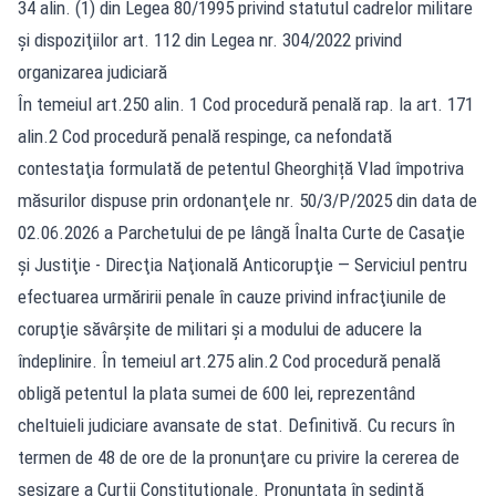
34 alin. (1) din Legea 80/1995 privind statutul cadrelor militare
şi dispoziţiilor art. 112 din Legea nr. 304/2022 privind
organizarea judiciară
În temeiul art.250 alin. 1 Cod procedură penală rap. la art. 171
alin.2 Cod procedură penală respinge, ca nefondată
contestaţia formulată de petentul Gheorghiță Vlad împotriva
măsurilor dispuse prin ordonanţele nr. 50/3/P/2025 din data de
02.06.2026 a Parchetului de pe lângă Înalta Curte de Casaţie
şi Justiţie - Direcţia Naţională Anticorupţie — Serviciul pentru
efectuarea urmăririi penale în cauze privind infracţiunile de
corupţie săvârşite de militari şi a modului de aducere la
îndeplinire. În temeiul art.275 alin.2 Cod procedură penală
obligă petentul la plata sumei de 600 lei, reprezentând
cheltuieli judiciare avansate de stat. Definitivă. Cu recurs în
termen de 48 de ore de la pronunţare cu privire la cererea de
sesizare a Curţii Constituţionale. Pronunțata în şedinţă