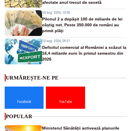
afectate anul trecut de secetă
10 aug. 2026, 10:02
Pilonul 2 a depășit 100 de miliarde de lei
câștig net. Peste 350.000 de români au
primit plăți
10 aug. 2026, 09:51
Deficitul comercial al României a scăzut la
16,4 miliarde euro în primul semestru din
2026
URMĂREȘTE-NE PE
Facebook
YouTube
POPULAR
Ministerul Sănătății activează planurile