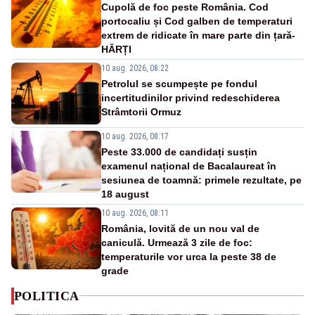
Cupolă de foc peste România. Cod
portocaliu și Cod galben de temperaturi
extrem de ridicate în mare parte din țară-
HĂRȚI
10 aug. 2026, 08:22
Petrolul se scumpește pe fondul
incertitudinilor privind redeschiderea
Strâmtorii Ormuz
10 aug. 2026, 08:17
Peste 33.000 de candidați susțin
examenul național de Bacalaureat în
sesiunea de toamnă: primele rezultate, pe
18 august
10 aug. 2026, 08:11
România, lovită de un nou val de
caniculă. Urmează 3 zile de foc:
temperaturile vor urca la peste 38 de
grade
POLITICA