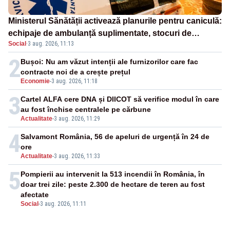
Ministerul Sănătății activează planurile pentru caniculă:
echipaje de ambulanță suplimentate, stocuri de
Social
·
3 aug. 2026, 11:13
medicamente verificate și puncte de apă în spațiile
publice
2
Bușoi: Nu am văzut intenții ale furnizorilor care fac
contracte noi de a crește prețul
Economie
-
3 aug. 2026, 11:18
3
Cartel ALFA cere DNA și DIICOT să verifice modul în care
au fost închise centralele pe cărbune
Actualitate
-
3 aug. 2026, 11:29
4
Salvamont România, 56 de apeluri de urgență în 24 de
ore
Actualitate
-
3 aug. 2026, 11:33
5
Pompierii au intervenit la 513 incendii în România, în
doar trei zile: peste 2.300 de hectare de teren au fost
afectate
Social
-
3 aug. 2026, 11:11