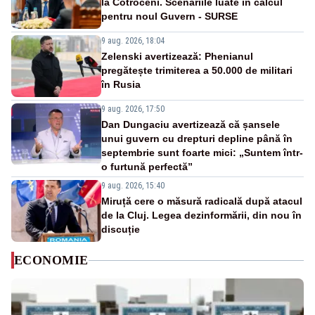
la Cotroceni. Scenariile luate în calcul
pentru noul Guvern - SURSE
9 aug. 2026, 18:04
Zelenski avertizează: Phenianul
pregătește trimiterea a 50.000 de militari
în Rusia
9 aug. 2026, 17:50
Dan Dungaciu avertizează că șansele
unui guvern cu drepturi depline până în
septembrie sunt foarte mici: „Suntem într-
o furtună perfectă”
9 aug. 2026, 15:40
Miruță cere o măsură radicală după atacul
de la Cluj. Legea dezinformării, din nou în
discuție
ECONOMIE