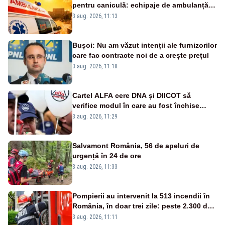
pentru caniculă: echipaje de ambulanță
suplimentate, stocuri de medicamente
3 aug. 2026, 11:13
verificate și puncte de apă în spațiile
publice
Bușoi: Nu am văzut intenții ale furnizorilor
care fac contracte noi de a crește prețul
3 aug. 2026, 11:18
Cartel ALFA cere DNA și DIICOT să
verifice modul în care au fost închise
centralele pe cărbune
3 aug. 2026, 11:29
Salvamont România, 56 de apeluri de
urgență în 24 de ore
3 aug. 2026, 11:33
Pompierii au intervenit la 513 incendii în
România, în doar trei zile: peste 2.300 de
hectare de teren au fost afectate
3 aug. 2026, 11:11