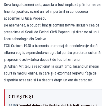
De-a lungul carierei sale, acesta a fost implicat și în formarea
tinerilor jucători, având un rol important în conducerea
academiei lui Gică Popescu.
De asemenea, a ocupat funcții administrative, inclusiv cea de
președinte al Școlii de Fotbal Gică Popescu și director al unui
liceu tehnologic din Craiova.
FCU Craiova 1948 a transmis un mesaj de condoleanțe după
aflarea veștii, exprimându-și regretul pentru pierderea suferită
și apreciind activitatea depusă de fostul antrenor.
Și Adrian Mititelu a reacționat la scurt timp, lăsând un mesaj
scurt în mediul online, în care și-a exprimat regretul față de
dispariția acestuia și l-a descris drept un om de caracter.
CITEȘTE ȘI
Complot dejucat în Serbia: doi bărbați, suspectați
15:50