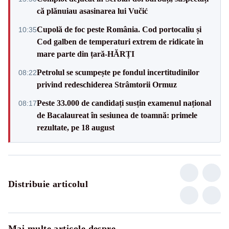
că plănuiau asasinarea lui Vučić
Cupolă de foc peste România. Cod portocaliu și
10:35
Cod galben de temperaturi extrem de ridicate în
mare parte din țară-HĂRȚI
Petrolul se scumpește pe fondul incertitudinilor
08:22
privind redeschiderea Strâmtorii Ormuz
Peste 33.000 de candidați susțin examenul național
08:17
de Bacalaureat în sesiunea de toamnă: primele
rezultate, pe 18 august
Distribuie articolul
Mai multe articole despre