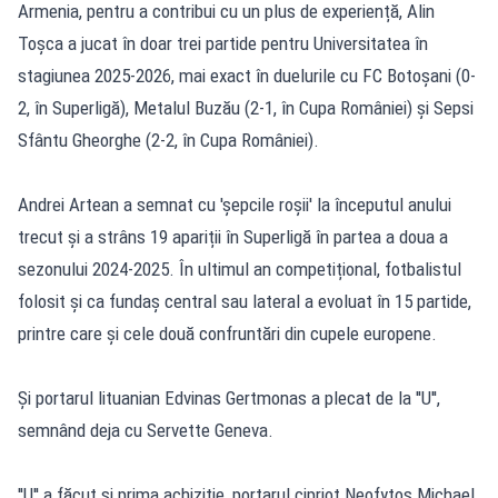
Armenia, pentru a contribui cu un plus de experiență, Alin
Toșca a jucat în doar trei partide pentru Universitatea în
stagiunea 2025-2026, mai exact în duelurile cu FC Botoșani (0-
2, în Superligă), Metalul Buzău (2-1, în Cupa României) și Sepsi
Sfântu Gheorghe (2-2, în Cupa României).
Andrei Artean a semnat cu 'șepcile roșii' la începutul anului
trecut și a strâns 19 apariții în Superligă în partea a doua a
sezonului 2024-2025. În ultimul an competițional, fotbalistul
folosit și ca fundaș central sau lateral a evoluat în 15 partide,
printre care și cele două confruntări din cupele europene.
Și portarul lituanian Edvinas Gertmonas a plecat de la ''U'',
semnând deja cu Servette Geneva.
''U'' a făcut și prima achiziție, portarul cipriot Neofytos Michael