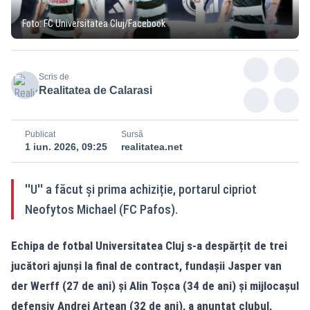
Foto: FC Universitatea Cluj/Facebook
Scris de
Realitatea de Calarasi
Publicat
Sursă
1 iun. 2026, 09:25
realitatea.net
''U'' a făcut și prima achiziție, portarul cipriot
Neofytos Michael (FC Pafos).
Echipa de fotbal Universitatea Cluj s-a despărțit de trei
jucători ajunși la final de contract, fundașii Jasper van
der Werff (27 de ani) și Alin Toșca (34 de ani) și mijlocașul
defensiv Andrei Artean (32 de ani), a anunțat clubul,