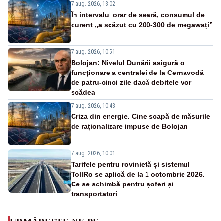
7 aug. 2026, 13:02
În intervalul orar de seară, consumul de
curent „a scăzut cu 200-300 de megawați”
7 aug. 2026, 10:51
Bolojan: Nivelul Dunării asigură o
funcționare a centralei de la Cernavodă
de patru-cinci zile dacă debitele vor
scădea
7 aug. 2026, 10:43
Criza din energie. Cine scapă de măsurile
de raționalizare impuse de Bolojan
7 aug. 2026, 10:01
Tarifele pentru rovinietă și sistemul
TollRo se aplică de la 1 octombrie 2026.
Ce se schimbă pentru șoferi și
transportatori