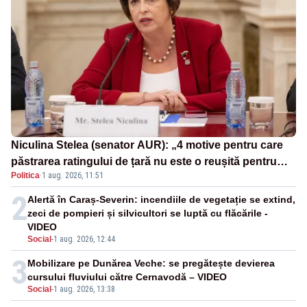
Niculina Stelea (senator AUR): „4 motive pentru care
păstrarea ratingului de țară nu este o reușită pentru
Politica
·
1 aug. 2026, 11:51
Guvernul Bolojan”
2
Alertă în Caraș-Severin: incendiile de vegetație se extind,
zeci de pompieri și silvicultori se luptă cu flăcările -
VIDEO
Social
-
1 aug. 2026, 12:44
3
Mobilizare pe Dunărea Veche: se pregătește devierea
cursului fluviului către Cernavodă – VIDEO
Social
-
1 aug. 2026, 13:38