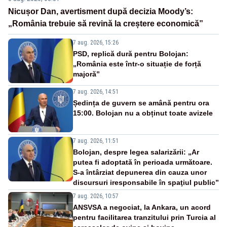
Nicușor Dan, avertisment după decizia Moody’s:
„România trebuie să revină la creștere economică”
7 aug. 2026, 15:26
PSD, replică dură pentru Bolojan:
„România este într-o situație de forță
majoră”
7 aug. 2026, 14:51
Ședința de guvern se amână pentru ora
15:00. Bolojan nu a obținut toate avizele
7 aug. 2026, 11:51
Bolojan, despre legea salarizării: „Ar
putea fi adoptată în perioada următoare.
S-a întârziat depunerea din cauza unor
discursuri iresponsabile în spaţiul public”
7 aug. 2026, 10:57
ANSVSA a negociat, la Ankara, un acord
pentru facilitarea tranzitului prin Turcia al