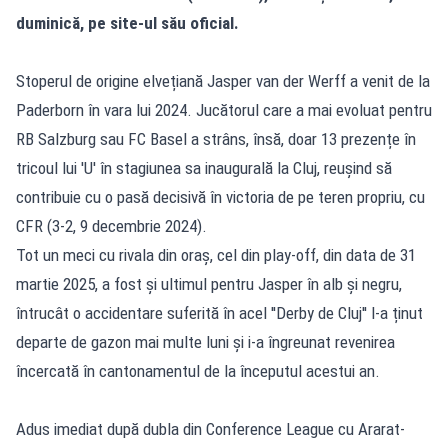
duminică, pe site-ul său oficial.
Stoperul de origine elvețiană Jasper van der Werff a venit de la
Paderborn în vara lui 2024. Jucătorul care a mai evoluat pentru
RB Salzburg sau FC Basel a strâns, însă, doar 13 prezențe în
tricoul lui 'U' în stagiunea sa inaugurală la Cluj, reușind să
contribuie cu o pasă decisivă în victoria de pe teren propriu, cu
CFR (3-2, 9 decembrie 2024).
Tot un meci cu rivala din oraș, cel din play-off, din data de 31
martie 2025, a fost și ultimul pentru Jasper în alb și negru,
întrucât o accidentare suferită în acel ''Derby de Cluj'' l-a ținut
departe de gazon mai multe luni și i-a îngreunat revenirea
încercată în cantonamentul de la începutul acestui an.
Adus imediat după dubla din Conference League cu Ararat-