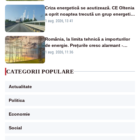
Criza energetică se acutizează. CE Oltenia
a oprit noaptea trecută un grup energetic
de la Rovinari
1 aug. 2026, 13:41
România, la limita tehnică a importurilor
de energie. Prețurile cresc alarmant -
Analiză Realitatea Plus
1 aug. 2026, 11:36
CATEGORII POPULARE
Actualitate
Politica
Economie
Social