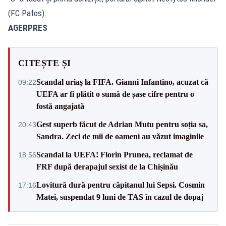
(FC Pafos).
AGERPRES
CITEȘTE ȘI
Scandal uriaș la FIFA. Gianni Infantino, acuzat că
09:22
UEFA ar fi plătit o sumă de șase cifre pentru o
fostă angajată
Gest superb făcut de Adrian Mutu pentru soția sa,
20:43
Sandra. Zeci de mii de oameni au văzut imaginile
Scandal la UEFA! Florin Prunea, reclamat de
18:56
FRF după derapajul sexist de la Chișinău
Lovitură dură pentru căpitanul lui Sepsi. Cosmin
17:16
Matei, suspendat 9 luni de TAS în cazul de dopaj