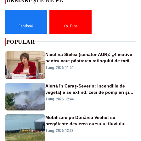
URMĂREȘTE-NE PE
Facebook
YouTube
POPULAR
Niculina Stelea (senator AUR): „4 motive
pentru care păstrarea ratingului de țară
nu este o reușită pentru Guvernul
1 aug. 2026, 11:51
Bolojan”
Alertă în Caraș-Severin: incendiile de
vegetație se extind, zeci de pompieri și
silvicultori se luptă cu flăcările - VIDEO
1 aug. 2026, 12:44
Mobilizare pe Dunărea Veche: se
pregătește devierea cursului fluviului
către Cernavodă – VIDEO
1 aug. 2026, 13:38