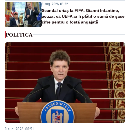
8 aug. 2026, 09:22
Scandal uriaș la FIFA. Gianni Infantino,
acuzat că UEFA ar fi plătit o sumă de șase
cifre pentru o fostă angajată
POLITICA
8 aug. 2026, 08:51