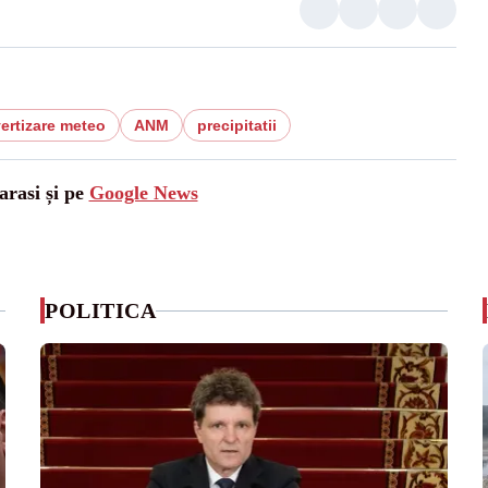
ertizare meteo
ANM
precipitatii
arasi și pe
Google News
POLITICA