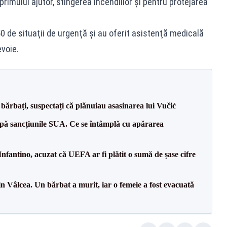
rimului ajutor, stingerea incendiilor și pentru protejarea
 de situaţii de urgenţă şi au oferit asistenţă medicală
voie.
bărbați, suspectați că plănuiau asasinarea lui Vučić
pă sancțiunile SUA. Ce se întâmplă cu apărarea
nfantino, acuzat că UEFA ar fi plătit o sumă de șase cifre
n Vâlcea. Un bărbat a murit, iar o femeie a fost evacuată