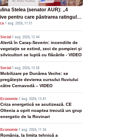
ulina Stelea (senator AUR): „4
ive pentru care păstrarea ratingului
ica
·
1 aug. 2026, 11:51
ară nu este o reușită pentru
ernul Bolojan”
2
Social
-
1 aug. 2026, 12:44
Alertă în Caraș-Severin: incendiile de
vegetație se extind, zeci de pompieri și
silvicultori se luptă cu flăcările - VIDEO
3
Social
-
1 aug. 2026, 13:38
Mobilizare pe Dunărea Veche: se
pregătește devierea cursului fluviului
către Cernavodă – VIDEO
4
Economie
-
1 aug. 2026, 13:41
Criza energetică se acutizează. CE
Oltenia a oprit noaptea trecută un grup
energetic de la Rovinari
5
Economie
-
1 aug. 2026, 11:36
România, la limita tehnică a