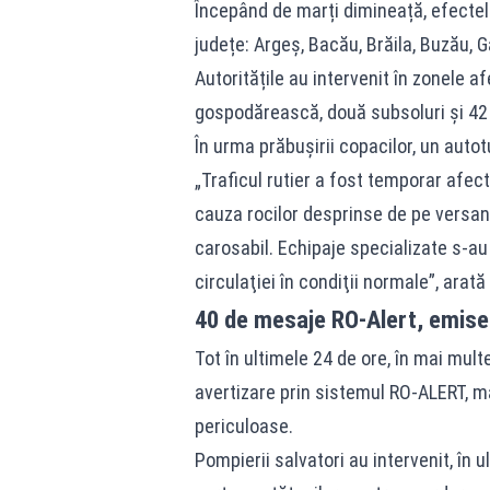
Începând de marți dimineață, efectele 
județe: Argeş, Bacău, Brăila, Buzău, Ga
Autoritățile au intervenit în zonele 
gospodărească, două subsoluri și 42 
În urma prăbușirii copacilor, un autot
„Traficul rutier a fost temporar afec
cauza rocilor desprinse de pe versanţ
carosabil. Echipaje specializate s-au 
circulaţiei în condiţii normale”, arată
40 de mesaje RO-Alert, emise 
Tot în ultimele 24 de ore, în mai mul
avertizare prin sistemul
RO-ALERT
, m
periculoase.
Pompierii salvatori au intervenit, în u