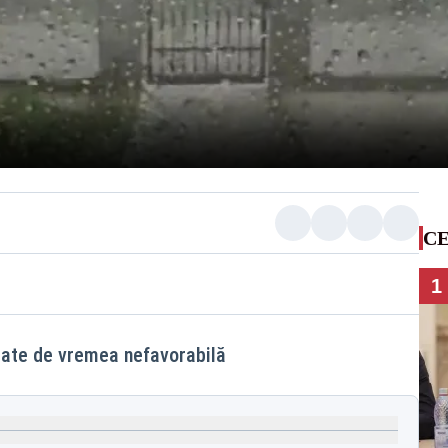
CE
1
ctate de vremea nefavorabilă