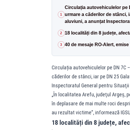
Circulația autovehiculelor pe
urmare a căderilor de stânci, i
1
aluviuni, a anunțat Inspectora
18 localități din 8 județe, afe
2
40 de mesaje RO-Alert, emise 
3
Circulația autovehiculelor pe DN 7C
căderilor de stânci, iar pe DN 25 Galaț
Inspectoratul General pentru Situaţii
„În localitatea Arefu, judeţul Argeş, 
în deplasare de mai multe roci despri
au rezultat victime”, informează IGSU
18 localități din 8 județe, af