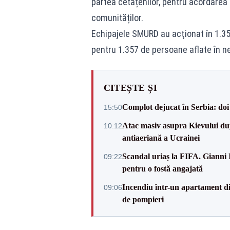
partea cetățenilor, pentru acordarea p
comunităților.
Echipajele SMURD au acţionat în 1.350
pentru 1.357 de persoane aflate în ne
CITEȘTE ȘI
Complot dejucat în Serbia: doi 
15:50
Atac masiv asupra Kievului du
10:12
antiaeriană a Ucrainei
Scandal uriaș la FIFA. Gianni I
09:22
pentru o fostă angajată
Incendiu într-un apartament di
09:06
de pompieri