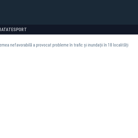
NATATE
SPORT
emea nefavorabilă a provocat probleme în trafic și inundații în 18 localități