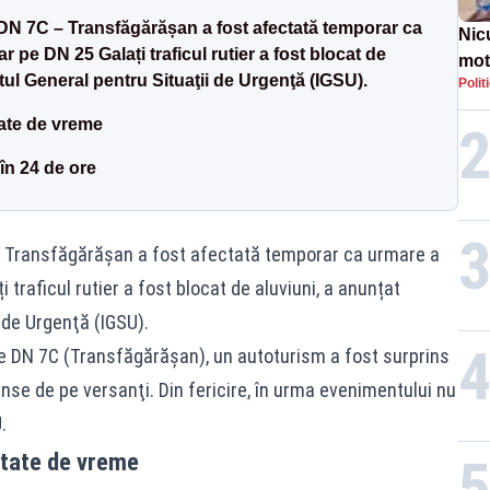
 DN 7C – Transfăgărășan a fost afectată temporar ca
Nic
ar pe DN 25 Galați traficul rutier a fost blocat de
mot
tul General pentru Situaţii de Urgenţă (IGSU).
Polit
de ț
Guv
ctate de vreme
în 24 de ore
 – Transfăgărășan a fost afectată temporar ca urmare a
i traficul rutier a fost blocat de aluviuni, a anunțat
 de Urgenţă (IGSU).
pe DN 7C (
Transfăgărăşan
), un autoturism a fost surprins
nse de pe versanţi. Din fericire, în urma evenimentului nu
.
ectate de vreme