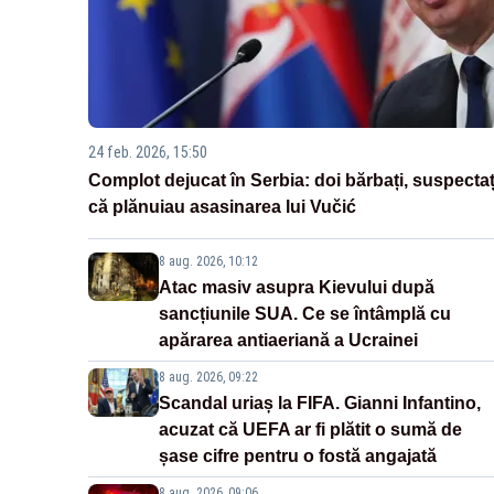
24 feb. 2026, 15:50
Complot dejucat în Serbia: doi bărbați, suspectaț
că plănuiau asasinarea lui Vučić
8 aug. 2026, 10:12
Atac masiv asupra Kievului după
sancțiunile SUA. Ce se întâmplă cu
apărarea antiaeriană a Ucrainei
8 aug. 2026, 09:22
Scandal uriaș la FIFA. Gianni Infantino,
acuzat că UEFA ar fi plătit o sumă de
șase cifre pentru o fostă angajată
8 aug. 2026, 09:06