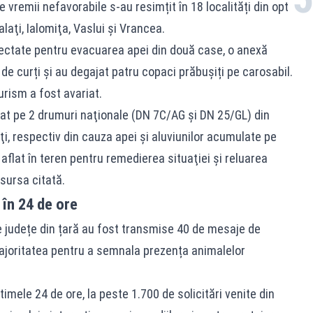
vremii nefavorabile s-au resimțit în 18 localități din opt
laţi, Ialomiţa, Vaslui şi Vrancea.
afectate pentru evacuarea apei din două case, o anexă
de curți și au degajat patru
copaci prăbușiți
pe carosabil.
urism a fost avariat.
tat pe 2 drumuri naţionale (DN 7C/AG şi DN 25/GL) din
i, respectiv din cauza apei şi aluviunilor acumulate pe
aflat în teren pentru remedierea situaţiei şi reluarea
 sursa citată.
în 24 de ore
te județe din țară au fost transmise 40 de mesaje de
ajoritatea pentru a semnala prezența animalelor
ltimele 24 de ore, la peste 1.700 de solicitări venite din