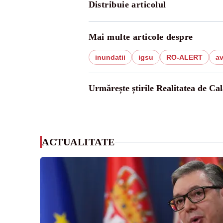
Distribuie articolul
Mai multe articole despre
inundatii
igsu
RO-ALERT
av
Urmărește știrile Realitatea de Cal
ACTUALITATE