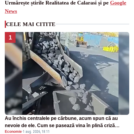
Urmărește știrile Realitatea de Calarasi și pe
Google
News
CELE MAI CITITE
1
Au închis centralele pe cărbune, acum spun că au
nevoie de ele. Cum se pasează vina în plină criză
Economie
·
1 aug. 2026, 18:11
energetică