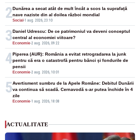
2
Dunărea a secat atât de mult încât a scos la suprafață
nave naziste din al doilea război mondial
Social
-
1 aug. 2026, 23:10
3
Daniel Udrescu: De ce patrimoniul va deveni conceptul
central al economiei viitoare?
Economie
-
2 aug. 2026, 09:22
4
Piperea (AUR): România a evitat retrogradarea la junk
pentru că era o catastrofă pentru bănci și fondurile de
pensii
Economie
-
2 aug. 2026, 10:01
5
Avertisment sumbru de la Apele Române: Debitul Dunării
va continua să scadă. Cernavodă s-ar putea închide în 4
zile
Economie
-
1 aug. 2026, 18:08
ACTUALITATE