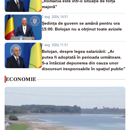
„România este într-o situație de forță
majoră”
7 aug. 2026, 14:51
Ședința de guvern se amână pentru ora
15:00. Bolojan nu a obținut toate avizele
7 aug. 2026, 11:51
Bolojan, despre legea salarizării: „Ar
putea fi adoptată în perioada următoare.
S-a întârziat depunerea din cauza unor
discursuri iresponsabile în spaţiul public”
ECONOMIE