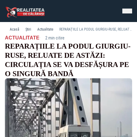
Acasă
Știri
Actualitate
REPARAȚIILE LA PODUL GIURGIU-RUSE, RELUATE DE ASTĂZI: CIRCULAȚIA SE VA DESFĂȘURA PE O SINGURĂ BANDĂ
·
ACTUALITATE
2 min citire
REPARAȚIILE LA PODUL GIURGIU-
RUSE, RELUATE DE ASTĂZI:
CIRCULAȚIA SE VA DESFĂȘURA PE
O SINGURĂ BANDĂ