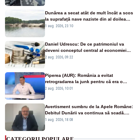
Dunărea a secat atât de mult încât a scos
la suprafață nave naziste din al doilea
război mondial
1 aug. 2026, 23:10
Daniel Udrescu: De ce patrimoniul va
deveni conceptul central al economiei
viitoare?
2 aug. 2026, 09:22
Piperea (AUR): România a evitat
retrogradarea la junk pentru că era o
catastrofă pentru bănci și fondurile de
2 aug. 2026, 10:01
pensii
Avertisment sumbru de la Apele Române:
Debitul Dunării va continua să scadă.
Cernavodă s-ar putea închide în 4 zile
1 aug. 2026, 18:08
CATEGORII POPULARE