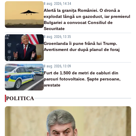
8 aug. 2026, 14:34
Alertă la granița României. O dronă a
explodat lângă un gazoduct, iar premierul
Bulgariei a convocat Consiliul de
Securitate
8 aug. 2026, 13:35
Groenlanda îi pune frână lui Trump.
Avertisment dur după planul de foraj
8 aug. 2026, 13:09
Furt de 1.500 de metri de cabluri din
parcuri fotovoltaice. Șapte persoane,
arestate
POLITICA