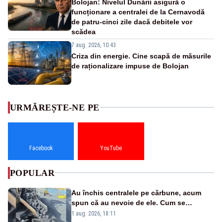
Bolojan: Nivelul Dunării asigură o
funcționare a centralei de la Cernavodă
de patru-cinci zile dacă debitele vor
scădea
7 aug. 2026, 10:43
Criza din energie. Cine scapă de măsurile
de raționalizare impuse de Bolojan
URMĂREȘTE-NE PE
Facebook
YouTube
POPULAR
Au închis centralele pe cărbune, acum
spun că au nevoie de ele. Cum se
pasează vina în plină criză energetică
1 aug. 2026, 18:11