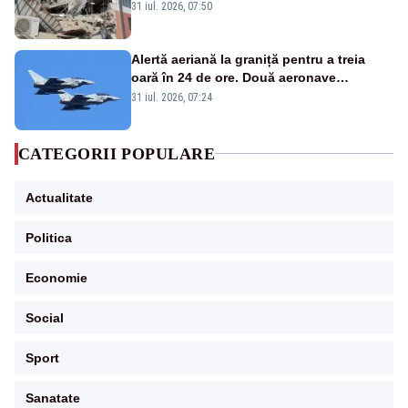
31 iul. 2026, 07:50
Alertă aeriană la graniță pentru a treia
oară în 24 de ore. Două aeronave
Eurofighter britanice au fost ridicate de la
31 iul. 2026, 07:24
sol
CATEGORII POPULARE
Actualitate
Politica
Economie
Social
Sport
Sanatate