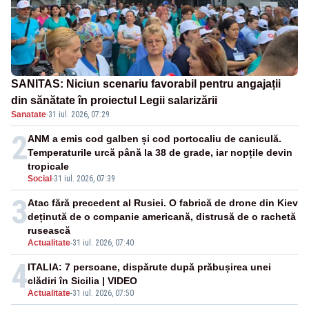
SANITAS: Niciun scenariu favorabil pentru angajații
din sănătate în proiectul Legii salarizării
Sanatate
·
31 iul. 2026, 07:29
2
ANM a emis cod galben și cod portocaliu de caniculă.
Temperaturile urcă până la 38 de grade, iar nopțile devin
tropicale
Social
-
31 iul. 2026, 07:39
3
Atac fără precedent al Rusiei. O fabrică de drone din Kiev
deținută de o companie americană, distrusă de o rachetă
rusească
Actualitate
-
31 iul. 2026, 07:40
4
ITALIA: 7 persoane, dispărute după prăbușirea unei
clădiri în Sicilia | VIDEO
Actualitate
-
31 iul. 2026, 07:50