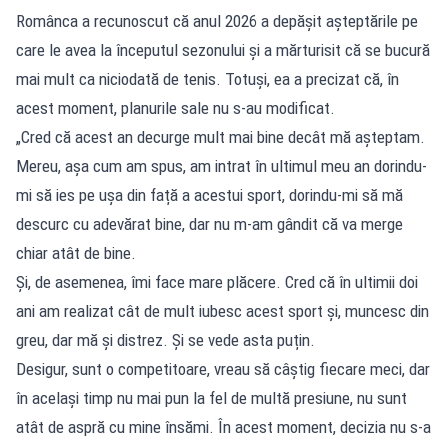
Românca a recunoscut că anul 2026 a depășit așteptările pe
care le avea la începutul sezonului și a mărturisit că se bucură
mai mult ca niciodată de tenis. Totuși, ea a precizat că, în
acest moment, planurile sale nu s-au modificat.
„Cred că acest an decurge mult mai bine decât mă așteptam.
Mereu, așa cum am spus, am intrat în ultimul meu an dorindu-
mi să ies pe ușa din față a acestui sport, dorindu-mi să mă
descurc cu adevărat bine, dar nu m-am gândit că va merge
chiar atât de bine.
Și, de asemenea, îmi face mare plăcere. Cred că în ultimii doi
ani am realizat cât de mult iubesc acest sport și, muncesc din
greu, dar mă și distrez. Și se vede asta puțin.
Desigur, sunt o competitoare, vreau să câștig fiecare meci, dar
în același timp nu mai pun la fel de multă presiune, nu sunt
atât de aspră cu mine însămi. În acest moment, decizia nu s-a