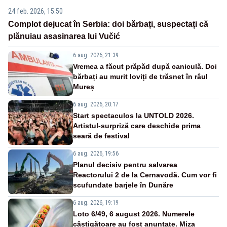
24 feb. 2026, 15:50
Complot dejucat în Serbia: doi bărbați, suspectați că
plănuiau asasinarea lui Vučić
6 aug. 2026, 21:39
Vremea a făcut prăpăd după caniculă. Doi
bărbați au murit loviți de trăsnet în râul
Mureș
6 aug. 2026, 20:17
Start spectaculos la UNTOLD 2026.
Artistul-surpriză care deschide prima
seară de festival
6 aug. 2026, 19:56
Planul decisiv pentru salvarea
Reactorului 2 de la Cernavodă. Cum vor fi
scufundate barjele în Dunăre
6 aug. 2026, 19:19
Loto 6/49, 6 august 2026. Numerele
câștigătoare au fost anunțate. Miza