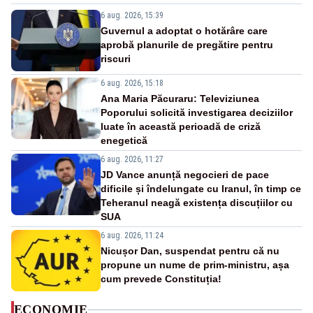
6 aug. 2026, 15:39
Guvernul a adoptat o hotărâre care
aprobă planurile de pregătire pentru
riscuri
6 aug. 2026, 15:18
Ana Maria Păcuraru: Televiziunea
Poporului solicită investigarea deciziilor
luate în această perioadă de criză
enegetică
6 aug. 2026, 11:27
JD Vance anunță negocieri de pace
dificile și îndelungate cu Iranul, în timp ce
Teheranul neagă existența discuțiilor cu
SUA
6 aug. 2026, 11:24
Nicușor Dan, suspendat pentru că nu
propune un nume de prim-ministru, așa
cum prevede Constituția!
ECONOMIE