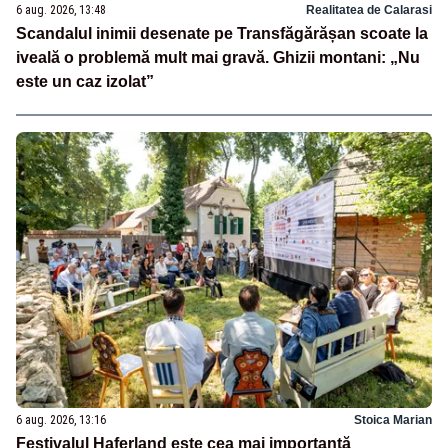
6 aug. 2026, 13:48
Realitatea de Calarasi
Scandalul inimii desenate pe Transfăgărășan scoate la
iveală o problemă mult mai gravă. Ghizii montani: „Nu
este un caz izolat”
6 aug. 2026, 13:16
Stoica Marian
Festivalul Haferland este cea mai importantă