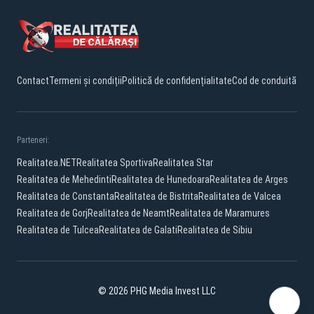
Contact
Termeni și condiții
Politică de confidențialitate
Cod de conduită
Parteneri:
Realitatea.NET
Realitatea Sportiva
Realitatea Star
Realitatea de Mehedinti
Realitatea de Hunedoara
Realitatea de Arges
Realitatea de Constanta
Realitatea de Bistrita
Realitatea de Valcea
Realitatea de Gorj
Realitatea de Neamt
Realitatea de Maramures
Realitatea de Tulcea
Realitatea de Galati
Realitatea de Sibiu
© 2026 PHG Media Invest LLC
Facebook
YouTube