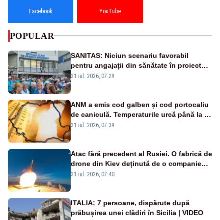
Facebook
YouTube
POPULAR
SANITAS: Niciun scenariu favorabil
pentru angajații din sănătate în proiectul
Legii salarizării
31 iul. 2026, 07:29
ANM a emis cod galben și cod portocaliu
de caniculă. Temperaturile urcă până la 38
de grade, iar nopțile devin tropicale
31 iul. 2026, 07:39
Atac fără precedent al Rusiei. O fabrică de
drone din Kiev deținută de o companie
americană, distrusă de o rachetă
31 iul. 2026, 07:40
rusească
ITALIA: 7 persoane, dispărute după
prăbușirea unei clădiri în Sicilia | VIDEO