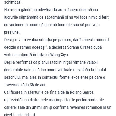
schimbat.
Nu m-am gândit cu adevărat la asta, încerc doar să iau
lucrurile săptămână de săptămână și nu voi face nimic diferit,
nu voi încerca acum să schimb lucrurile sau să pun vreo
presiune.
Desigur, vom evalua situația pe parcurs, dar în acest moment
decizia a rămas aceeași”, a declarat Sorana Cîrstea după
victoria obținută în fața lui Wang Xiyu.
Deși a reafirmat că planul stabilit inițial rămâne valabil,
declarațiile sale lasă loc unor eventuale reevaluări la finalul
sezonului, mai ales în contextul formei excelente pe care o
traversează la 36 de ani.
Calificarea în sferturile de finală de la Roland Garros
reprezintă una dintre cele mai importante performanțe ale
carierei sale din ultimii ani și confirmă revenirea româncei la un
nivel foarte ridicat.