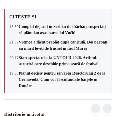
CITEȘTE ȘI
Complot dejucat în Serbia: doi bărbați, suspectați
15:50
că plănuiau asasinarea lui Vučić
Vremea a făcut prăpăd după caniculă. Doi bărbați
21:39
au murit loviți de trăsnet în râul Mureș
Start spectaculos la UNTOLD 2026. Artistul-
20:17
surpriză care deschide prima seară de festival
Planul decisiv pentru salvarea Reactorului 2 de la
19:56
Cernavodă. Cum vor fi scufundate barjele în
Dunăre
Distribuie articolul