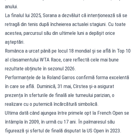
anului.
La finalul lui 2025, Sorana a dezvăluit că intenționează să se
retragă din tenis după încheierea actualei stagiuni. Cu toate
acestea, parcursul său din ultimele luni a depășit orice
așteptări.
Românca a urcat până pe locul 18 mondial și se află în Top 10
al clasamentului WTA Race, care reflectă cele mai bune
rezultate obținute în sezonul 2026.
Performanțele de la Roland Garros confirmă forma excelentă
în care se află. Duminică, 31 mai, Cîrstea și-a asigurat
prezența în sferturile de finală ale turneului parizian, o
realizare cu o puternică încărcătură simbolică.
Ultima dată când ajungea între primele opt la French Open se
întâmpla în 2009, în urmă cu 17 ani. În palmaresul său
figurează și sfertul de finală disputat la US Open în 2023.