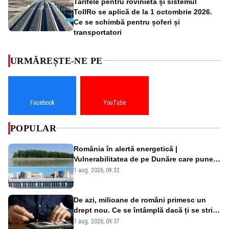
Tarifele pentru rovinietă și sistemul
TollRo se aplică de la 1 octombrie 2026.
Ce se schimbă pentru șoferi și
transportatori
URMĂREȘTE-NE PE
Facebook
YouTube
POPULAR
România în alertă energetică |
Vulnerabilitatea de pe Dunăre care pune
în pericol Centrala Cernavodă era
1 aug. 2026, 09:32
cunoscută de pe vremea lui Ceaușescu
De azi, milioane de români primesc un
drept nou. Ce se întâmplă dacă ți se strică
un produs
1 aug. 2026, 09:37