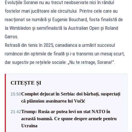
Evoluțiile Soranei nu au trecut neobservate nici în rândul
fostelor mari jucătoare ale circuitului. Printre cele care au
reacționat se numără și Eugenie Bouchard, fosta finalistă de
la Wimbledon și semifinalistă la Australian Open și Roland
Garros.
Retrasă din tenis în 2025, canadianca a urmărit succesul
româncei din optimile de finală și i-a transmis un mesaj scurt,
dar sugestiv pe rețelele sociale: „Nu te retrage, Sorana!”.
CITEȘTE ȘI
Complot dejucat în Serbia: doi bărbați, suspectați
15:50
că plănuiau asasinarea lui Vučić
Trump: Rusia ar putea lovi un stat NATO în
21:42
această toamnă. Ce spune despre armele pentru
Ucraina