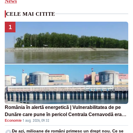
News
CELE MAI CITITE
1
România în alertă energetică | Vulnerabilitatea de pe
Dunăre care pune în pericol Centrala Cernavodă era
Economie
·
1 aug. 2026, 09:32
cunoscută de pe vremea lui Ceaușescu
De azi, milioane de români primesc un drept nou. Ce se