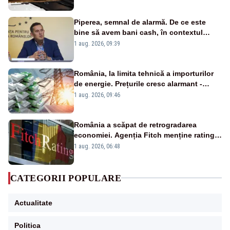
Piperea, semnal de alarmă. De ce este
bine să avem bani cash, în contextul
alertei energetice?
1 aug. 2026, 09:39
România, la limita tehnică a importurilor
de energie. Prețurile cresc alarmant -
Analiză Realitatea Plus
1 aug. 2026, 09:46
România a scăpat de retrogradarea
economiei. Agenția Fitch menține ratingul
„BBB-” cu perspectivă negativă
1 aug. 2026, 06:48
CATEGORII POPULARE
Actualitate
Politica