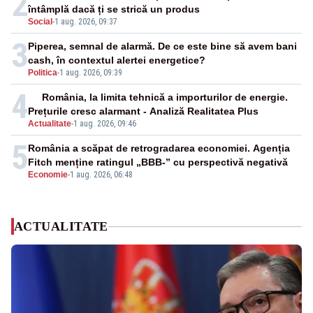
2
întâmplă dacă ți se strică un produs
Social
-
1 aug. 2026, 09:37
3
Piperea, semnal de alarmă. De ce este bine să avem bani
cash, în contextul alertei energetice?
Politica
-
1 aug. 2026, 09:39
4
România, la limita tehnică a importurilor de energie.
Prețurile cresc alarmant - Analiză Realitatea Plus
Actualitate
-
1 aug. 2026, 09:46
5
România a scăpat de retrogradarea economiei. Agenția
Fitch menține ratingul „BBB-” cu perspectivă negativă
Economie
-
1 aug. 2026, 06:48
ACTUALITATE