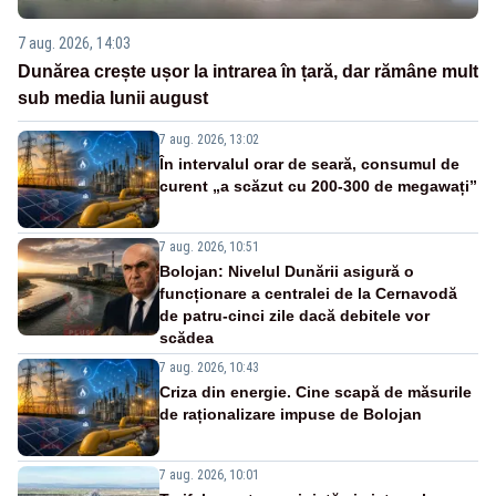
7 aug. 2026, 14:03
Dunărea crește ușor la intrarea în țară, dar rămâne mult
sub media lunii august
7 aug. 2026, 13:02
În intervalul orar de seară, consumul de
curent „a scăzut cu 200-300 de megawați”
7 aug. 2026, 10:51
Bolojan: Nivelul Dunării asigură o
funcționare a centralei de la Cernavodă
de patru-cinci zile dacă debitele vor
scădea
7 aug. 2026, 10:43
Criza din energie. Cine scapă de măsurile
de raționalizare impuse de Bolojan
7 aug. 2026, 10:01