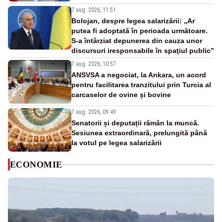
7 aug. 2026, 11:51
Bolojan, despre legea salarizării: „Ar
putea fi adoptată în perioada următoare.
S-a întârziat depunerea din cauza unor
discursuri iresponsabile în spaţiul public”
7 aug. 2026, 10:57
ANSVSA a negociat, la Ankara, un acord
pentru facilitarea tranzitului prin Turcia al
carcaselor de ovine și bovine
7 aug. 2026, 09:49
Senatorii și deputații rămân la muncă.
Sesiunea extraordinară, prelungită până
la votul pe legea salarizării
ECONOMIE