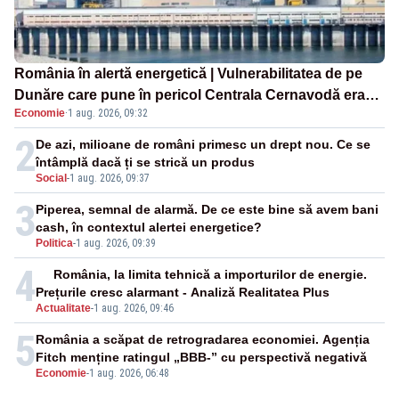
România în alertă energetică | Vulnerabilitatea de pe
Dunăre care pune în pericol Centrala Cernavodă era
Economie
·
1 aug. 2026, 09:32
cunoscută de pe vremea lui Ceaușescu
2
De azi, milioane de români primesc un drept nou. Ce se
întâmplă dacă ți se strică un produs
Social
-
1 aug. 2026, 09:37
3
Piperea, semnal de alarmă. De ce este bine să avem bani
cash, în contextul alertei energetice?
Politica
-
1 aug. 2026, 09:39
4
România, la limita tehnică a importurilor de energie.
Prețurile cresc alarmant - Analiză Realitatea Plus
Actualitate
-
1 aug. 2026, 09:46
5
România a scăpat de retrogradarea economiei. Agenția
Fitch menține ratingul „BBB-” cu perspectivă negativă
Economie
-
1 aug. 2026, 06:48