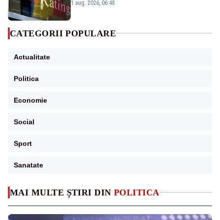
„BBB-” cu perspectivă negativă
1 aug. 2026, 06:48
CATEGORII POPULARE
Actualitate
Politica
Economie
Social
Sport
Sanatate
MAI MULTE ȘTIRI DIN
POLITICA