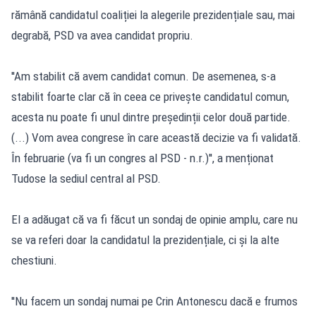
rămână candidatul coaliției la alegerile prezidențiale sau, mai
degrabă, PSD va avea candidat propriu.
''Am stabilit că avem candidat comun. De asemenea, s-a
stabilit foarte clar că în ceea ce privește candidatul comun,
acesta nu poate fi unul dintre președinții celor două partide.
(...) Vom avea congrese în care această decizie va fi validată.
În februarie (va fi un congres al PSD - n.r.)'', a menționat
Tudose la sediul central al PSD.
El a adăugat că va fi făcut un sondaj de opinie amplu, care nu
se va referi doar la candidatul la prezidențiale, ci și la alte
chestiuni.
''Nu facem un sondaj numai pe Crin Antonescu dacă e frumos