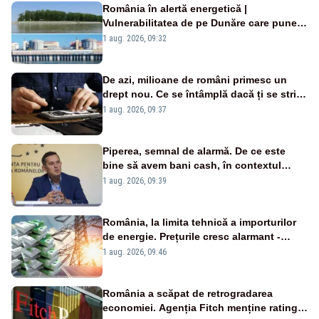
România în alertă energetică |
Vulnerabilitatea de pe Dunăre care pune
în pericol Centrala Cernavodă era
1 aug. 2026, 09:32
cunoscută de pe vremea lui Ceaușescu
De azi, milioane de români primesc un
drept nou. Ce se întâmplă dacă ți se strică
un produs
1 aug. 2026, 09:37
Piperea, semnal de alarmă. De ce este
bine să avem bani cash, în contextul
alertei energetice?
1 aug. 2026, 09:39
România, la limita tehnică a importurilor
de energie. Prețurile cresc alarmant -
Analiză Realitatea Plus
1 aug. 2026, 09:46
România a scăpat de retrogradarea
economiei. Agenția Fitch menține ratingul