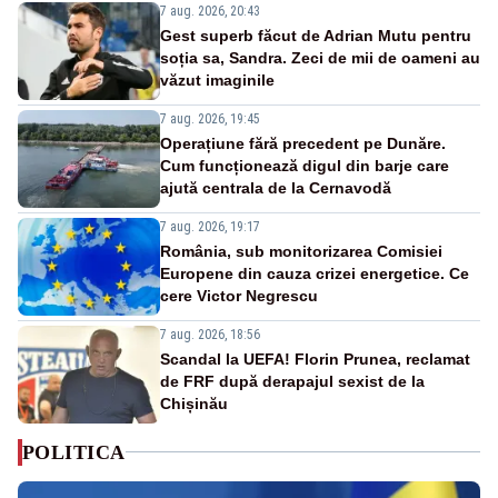
7 aug. 2026, 20:43
Gest superb făcut de Adrian Mutu pentru
soția sa, Sandra. Zeci de mii de oameni au
văzut imaginile
7 aug. 2026, 19:45
Operațiune fără precedent pe Dunăre.
Cum funcționează digul din barje care
ajută centrala de la Cernavodă
7 aug. 2026, 19:17
România, sub monitorizarea Comisiei
Europene din cauza crizei energetice. Ce
cere Victor Negrescu
7 aug. 2026, 18:56
Scandal la UEFA! Florin Prunea, reclamat
de FRF după derapajul sexist de la
Chișinău
POLITICA