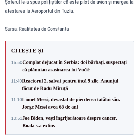
Şoferul le-a spus poliţiştilor că este pilot de avion și mergea la
atestarea la Aeroportul din Tuzla.
Sursa: Realitatea de Constanta
CITEȘTE ȘI
Complot dejucat în Serbia: doi bărbați, suspectați
15:50
că plănuiau asasinarea lui Vučić
Reactorul 2, salvat pentru încă 9 zile. Anunțul
11:40
făcut de Radu Miruță
Lionel Messi, devastat de pierderea tatălui său.
11:10
Jorge Messi avea 68 de ani
Joe Biden, vești îngrijorătoare despre cancer.
10:51
Boala s-a extins