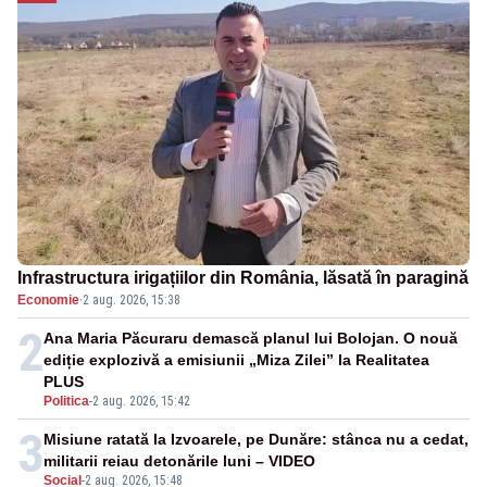
Infrastructura irigațiilor din România, lăsată în paragină
Economie
·
2 aug. 2026, 15:38
2
Ana Maria Păcuraru demască planul lui Bolojan. O nouă
ediție explozivă a emisiunii „Miza Zilei” la Realitatea
PLUS
Politica
-
2 aug. 2026, 15:42
3
Misiune ratată la Izvoarele, pe Dunăre: stânca nu a cedat,
militarii reiau detonările luni – VIDEO
Social
-
2 aug. 2026, 15:48