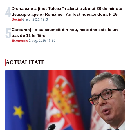
4
Drona care a ținut Tulcea în alertă a zburat 20 de minute
deasupra apelor României. Au fost ridicate două F-16
Social
-
2 aug. 2026, 19:28
5
Carburanții s-au scumpit din nou, motorina este la un
pas de 11 lei/litru
Economie
-
2 aug. 2026, 15:36
ACTUALITATE