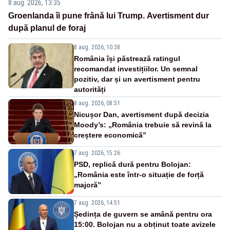
8 aug. 2026, 13:35
Groenlanda îi pune frână lui Trump. Avertisment dur
după planul de foraj
8 aug. 2026, 10:38
România își păstrează ratingul
recomandat investițiilor. Un semnal
pozitiv, dar și un avertisment pentru
autorități
8 aug. 2026, 08:51
Nicușor Dan, avertisment după decizia
Moody’s: „România trebuie să revină la
creștere economică”
7 aug. 2026, 15:26
PSD, replică dură pentru Bolojan:
„România este într-o situație de forță
majoră”
7 aug. 2026, 14:51
Ședința de guvern se amână pentru ora
15:00. Bolojan nu a obținut toate avizele