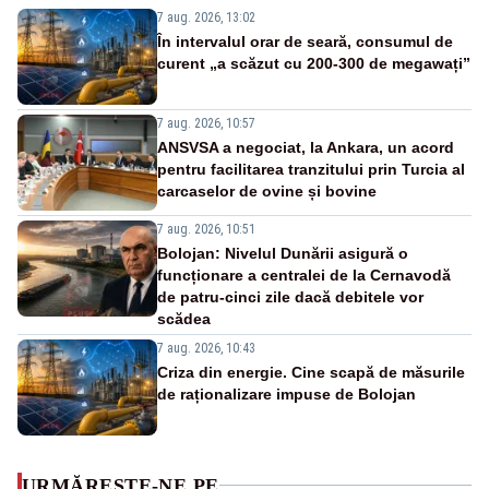
7 aug. 2026, 13:02
În intervalul orar de seară, consumul de
curent „a scăzut cu 200-300 de megawați”
7 aug. 2026, 10:57
ANSVSA a negociat, la Ankara, un acord
pentru facilitarea tranzitului prin Turcia al
carcaselor de ovine și bovine
7 aug. 2026, 10:51
Bolojan: Nivelul Dunării asigură o
funcționare a centralei de la Cernavodă
de patru-cinci zile dacă debitele vor
scădea
7 aug. 2026, 10:43
Criza din energie. Cine scapă de măsurile
de raționalizare impuse de Bolojan
URMĂREȘTE-NE PE