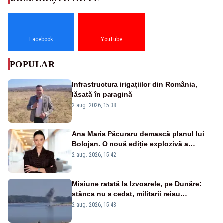
Facebook
YouTube
POPULAR
Infrastructura irigațiilor din România,
lăsată în paragină
2 aug. 2026, 15:38
Ana Maria Păcuraru demască planul lui
Bolojan. O nouă ediție explozivă a
emisiunii „Miza Zilei” la Realitatea PLUS
2 aug. 2026, 15:42
Misiune ratată la Izvoarele, pe Dunăre:
stânca nu a cedat, militarii reiau
detonările luni – VIDEO
2 aug. 2026, 15:48