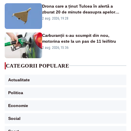
Drona care a ținut Tulcea în alertă a
zburat 20 de minute deasupra apelor
României. Au fost ridicate două F-16
2 aug. 2026, 19:28
Carburanții s-au scumpit din nou,
motorina este la un pas de 11 lei/litru
2 aug. 2026, 15:36
CATEGORII POPULARE
Actualitate
Politica
Economie
Social